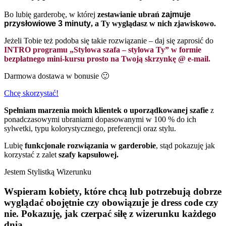
Bo lubię garderobę, w której
zestawianie ubrań
zajmuje
przysłowiowe 3 minuty
, a Ty wyglądasz w nich zjawiskowo.
Jeżeli Tobie też podoba się takie rozwiązanie – daj się zaprosić do
INTRO programu „Stylowa szafa – stylowa Ty” w formie
bezpłatnego mini-kursu prosto na Twoją skrzynkę @ e-mail.
Darmowa dostawa w bonusie 🙂
Chcę skorzystać!
Spełniam marzenia moich klientek o uporządkowanej szafie
z
ponadczasowymi ubraniami dopasowanymi w 100 % do ich
sylwetki, typu kolorystycznego, preferencji oraz stylu.
Lubię
funkcjonale rozwiązania w garderobie
, stąd pokazuję jak
korzystać z zalet
szafy kapsułowej.
Jestem Stylistką Wizerunku
Wspieram kobiety, które chcą lub potrzebują dobrze
wyglądać obojętnie czy obowiązuje je dress code czy
nie. Pokazuję, jak czerpać siłę z wizerunku każdego
dnia.