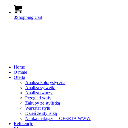
0
Shopping Cart
Home
O mnie
Oferta
Analiza kolorystyczna
Analiza sylwetki
Analiza twarzy
Przegląd szafy
Zakupy ze stylistką
Warsztat stylu
Dzień ze stylistką
Nauka makijażu – OFERTA WWW
Referencje