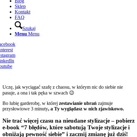
Blog
Sklep
Kontakt
FAQ
Szukaj
Menu
Menu
Facebook
nterest
nstagram
inkedIn
outube
Uczę, jak wyciągać szafę z chaosu, w którym nic do siebie nie
pasuje, a ona i tak pęka w szwach 😉
Bo lubię garderobę, w której
zestawianie ubrań
zajmuje
przysłowiowe 3 minuty
, a Ty wyglądasz w nich zjawiskowo.
Nie trać więcej czasu na nieudane stylizacje – pobierz
e-book “7 błędów, które sabotują Twoje stylizacje i
obniżają pewność siebie” i zacznij zmianę już dziś!