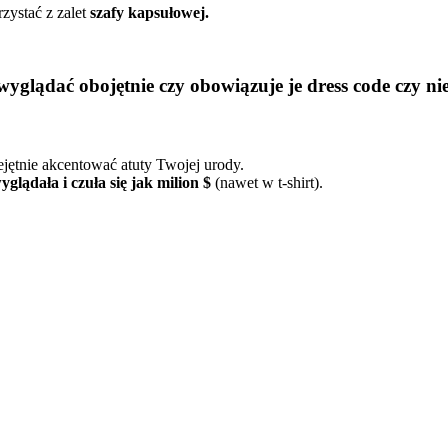
rzystać z zalet
szafy kapsułowej.
yglądać obojętnie czy obowiązuje je dress code czy nie
ejętnie akcentować atuty Twojej urody.
glądała i czuła się jak milion $
(nawet w t-shirt).