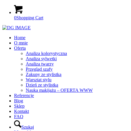
0
Shopping Cart
Home
O mnie
Oferta
Analiza kolorystyczna
Analiza sylwetki
Analiza twarzy
Przegląd szafy
Zakupy ze stylistką
Warsztat stylu
Dzień ze stylistką
Nauka makijażu – OFERTA WWW
Referencje
Blog
Sklep
Kontakt
FAQ
Szukaj