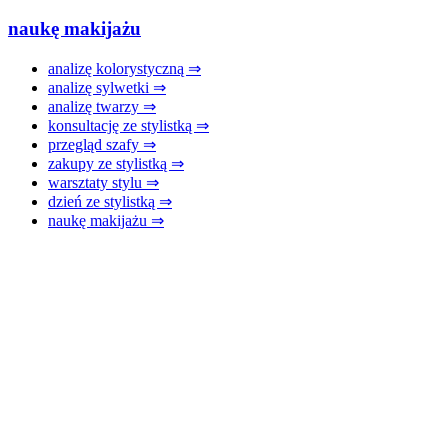
naukę makijażu
analizę kolorystyczną ⇒
analizę sylwetki ⇒
analizę twarzy ⇒
konsultację ze stylistką ⇒
przegląd szafy ⇒
zakupy ze stylistką ⇒
warsztaty stylu ⇒
dzień ze stylistką ⇒
naukę makijażu ⇒