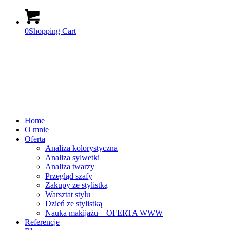
0
Shopping Cart
Home
O mnie
Oferta
Analiza kolorystyczna
Analiza sylwetki
Analiza twarzy
Przegląd szafy
Zakupy ze stylistką
Warsztat stylu
Dzień ze stylistką
Nauka makijażu – OFERTA WWW
Referencje