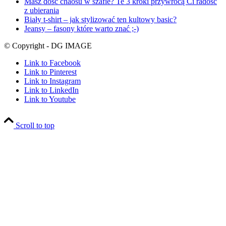
Masz dość chaosu w szafie? Te 3 kroki przywrócą Ci radość
z ubierania
Biały t-shirt – jak stylizować ten kultowy basic?
Jeansy – fasony które warto znać ;-)
© Copyright - DG IMAGE
Link to Facebook
Link to Pinterest
Link to Instagram
Link to LinkedIn
Link to Youtube
Scroll to top