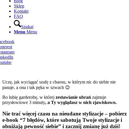
Blog
Sklep
Kontakt
FAQ
Szukaj
Menu
Menu
Facebook
nterest
nstagram
inkedIn
outube
Uczę, jak wyciągać szafę z chaosu, w którym nic do siebie nie
pasuje, a ona i tak pęka w szwach 😉
Bo lubię garderobę, w której
zestawianie ubrań
zajmuje
przysłowiowe 3 minuty
, a Ty wyglądasz w nich zjawiskowo.
Nie trać więcej czasu na nieudane stylizacje – pobierz
e-book “7 błędów, które sabotują Twoje stylizacje i
obniżają pewność siebie” i zacznij zmianę już dziś!