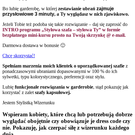
Bo lubię garderobę, w której
zestawianie ubrań
zajmuje
przysłowiowe 3 minuty
, a Ty wyglądasz w nich zjawiskowo.
Jeżeli Tobie też podoba się takie rozwiązanie – daj się zaprosić do
INTRO programu „Stylowa szafa – stylowa Ty” w formie
bezpłatnego mini-kursu prosto na Twoją skrzynkę @ e-mail.
Darmowa dostawa w bonusie 🙂
Chcę skorzystać!
Spełniam marzenia moich klientek o uporządkowanej szafie
z
ponadczasowymi ubraniami dopasowanymi w 100 % do ich
sylwetki, typu kolorystycznego, preferencji oraz stylu.
Lubię
funkcjonale rozwiązania w garderobie
, stąd pokazuję jak
korzystać z zalet
szafy kapsułowej.
Jestem Stylistką Wizerunku
Wspieram kobiety, które chcą lub potrzebują dobrze
wyglądać obojętnie czy obowiązuje je dress code czy
nie. Pokazuję, jak czerpać siłę z wizerunku każdego
dnia.