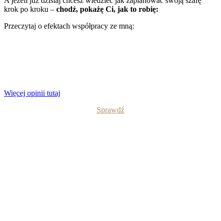
A jeżeli już dzisiaj chcesz wiedzieć jak zaplanować swoją szafę
krok po kroku –
chodź, pokażę Ci, jak to robię:
Przeczytaj o efektach współpracy ze mną:
Więcej opinii tutaj
Sprawdź