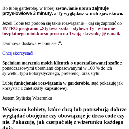
Bo lubię garderobę, w której
zestawianie ubrań
zajmuje
przysłowiowe 3 minuty
, a Ty wyglądasz w nich zjawiskowo.
Jeżeli Tobie też podoba się takie rozwiązanie – daj się zaprosić do
INTRO programu „Stylowa szafa – stylowa Ty” w formie
bezpłatnego mini-kursu prosto na Twoją skrzynkę @ e-mail.
Darmowa dostawa w bonusie 🙂
Chcę skorzystać!
Spełniam marzenia moich klientek o uporządkowanej szafie
z
ponadczasowymi ubraniami dopasowanymi w 100 % do ich
sylwetki, typu kolorystycznego, preferencji oraz stylu.
Lubię
funkcjonale rozwiązania w garderobie
, stąd pokazuję jak
korzystać z zalet
szafy kapsułowej.
Jestem Stylistką Wizerunku
Wspieram kobiety, które chcą lub potrzebują dobrze
wyglądać obojętnie czy obowiązuje je dress code czy
nie. Pokazuję, jak czerpać siłę z wizerunku każdego
dnia.