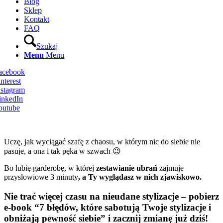
Blog
Sklep
Kontakt
FAQ
Szukaj
Menu
Menu
Facebook
nterest
nstagram
inkedIn
outube
Uczę, jak wyciągać szafę z chaosu, w którym nic do siebie nie
pasuje, a ona i tak pęka w szwach 😉
Bo lubię garderobę, w której
zestawianie ubrań
zajmuje
przysłowiowe 3 minuty
, a Ty wyglądasz w nich zjawiskowo.
Nie trać więcej czasu na nieudane stylizacje – pobierz
e-book “7 błędów, które sabotują Twoje stylizacje i
obniżają pewność siebie” i zacznij zmianę już dziś!