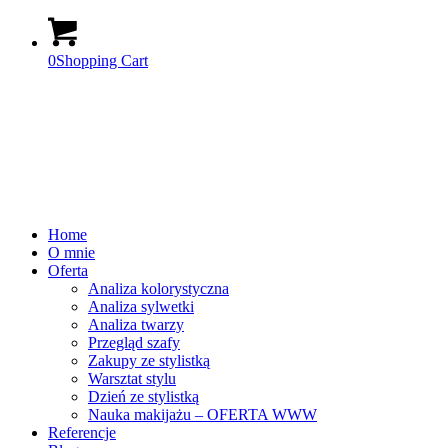
0
Shopping Cart
Home
O mnie
Oferta
Analiza kolorystyczna
Analiza sylwetki
Analiza twarzy
Przegląd szafy
Zakupy ze stylistką
Warsztat stylu
Dzień ze stylistką
Nauka makijażu – OFERTA WWW
Referencje