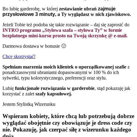
Bo lubię garderobę, w której
zestawianie ubrań
zajmuje
przysłowiowe 3 minuty
, a Ty wyglądasz w nich zjawiskowo.
Jeżeli Tobie też podoba się takie rozwiązanie – daj się zaprosić do
INTRO programu „Stylowa szafa – stylowa Ty” w formie
bezpłatnego mini-kursu prosto na Twoją skrzynkę @ e-mail.
Darmowa dostawa w bonusie 🙂
Chcę skorzystać!
Spełniam marzenia moich klientek o uporządkowanej szafie
z
ponadczasowymi ubraniami dopasowanymi w 100 % do ich
sylwetki, typu kolorystycznego, preferencji oraz stylu.
Lubię
funkcjonale rozwiązania w garderobie
, stąd pokazuję jak
korzystać z zalet
szafy kapsułowej.
Jestem Stylistką Wizerunku
Wspieram kobiety, które chcą lub potrzebują dobrze
wyglądać obojętnie czy obowiązuje je dress code czy
nie. Pokazuję, jak czerpać siłę z wizerunku każdego
dnia.