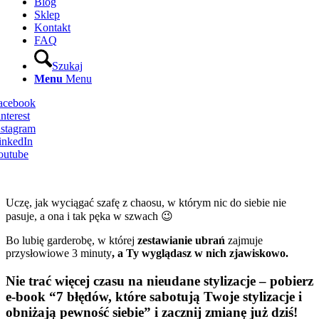
Blog
Sklep
Kontakt
FAQ
Szukaj
Menu
Menu
Facebook
nterest
nstagram
inkedIn
outube
Uczę, jak wyciągać szafę z chaosu, w którym nic do siebie nie
pasuje, a ona i tak pęka w szwach 😉
Bo lubię garderobę, w której
zestawianie ubrań
zajmuje
przysłowiowe 3 minuty
, a Ty wyglądasz w nich zjawiskowo.
Nie trać więcej czasu na nieudane stylizacje – pobierz
e-book “7 błędów, które sabotują Twoje stylizacje i
obniżają pewność siebie” i zacznij zmianę już dziś!