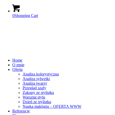
0
Shopping Cart
Home
O mnie
Oferta
Analiza kolorystyczna
Analiza sylwetki
Analiza twarzy
Przegląd szafy
Zakupy ze stylistką
Warsztat stylu
Dzień ze stylistką
Nauka makijażu – OFERTA WWW
Referencje