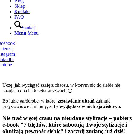
Blog
Sklep
Kontakt
FAQ
Szukaj
Menu
Menu
Facebook
nterest
nstagram
inkedIn
outube
Uczę, jak wyciągać szafę z chaosu, w którym nic do siebie nie
pasuje, a ona i tak pęka w szwach 😉
Bo lubię garderobę, w której
zestawianie ubrań
zajmuje
przysłowiowe 3 minuty
, a Ty wyglądasz w nich zjawiskowo.
Nie trać więcej czasu na nieudane stylizacje – pobierz
e-book “7 błędów, które sabotują Twoje stylizacje i
obniżają pewność siebie” i zacznij zmianę już dziś!