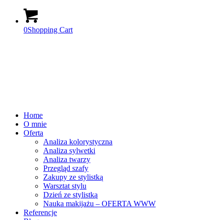
0
Shopping Cart
Home
O mnie
Oferta
Analiza kolorystyczna
Analiza sylwetki
Analiza twarzy
Przegląd szafy
Zakupy ze stylistką
Warsztat stylu
Dzień ze stylistką
Nauka makijażu – OFERTA WWW
Referencje