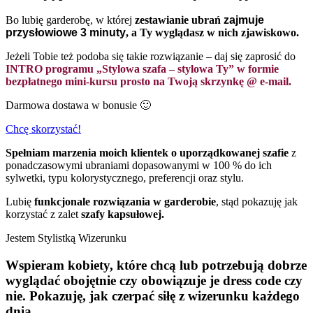
Bo lubię garderobę, w której
zestawianie ubrań
zajmuje
przysłowiowe 3 minuty
, a Ty wyglądasz w nich zjawiskowo.
Jeżeli Tobie też podoba się takie rozwiązanie – daj się zaprosić do
INTRO programu „Stylowa szafa – stylowa Ty” w formie
bezpłatnego mini-kursu prosto na Twoją skrzynkę @ e-mail.
Darmowa dostawa w bonusie 🙂
Chcę skorzystać!
Spełniam marzenia moich klientek o uporządkowanej szafie
z
ponadczasowymi ubraniami dopasowanymi w 100 % do ich
sylwetki, typu kolorystycznego, preferencji oraz stylu.
Lubię
funkcjonale rozwiązania w garderobie
, stąd pokazuję jak
korzystać z zalet
szafy kapsułowej.
Jestem Stylistką Wizerunku
Wspieram kobiety, które chcą lub potrzebują dobrze
wyglądać obojętnie czy obowiązuje je dress code czy
nie. Pokazuję, jak czerpać siłę z wizerunku każdego
dnia.