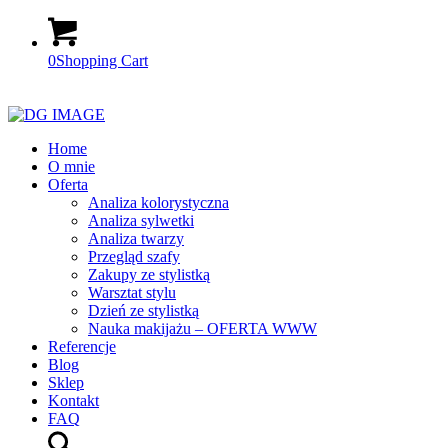
0
Shopping Cart
Home
O mnie
Oferta
Analiza kolorystyczna
Analiza sylwetki
Analiza twarzy
Przegląd szafy
Zakupy ze stylistką
Warsztat stylu
Dzień ze stylistką
Nauka makijażu – OFERTA WWW
Referencje
Blog
Sklep
Kontakt
FAQ