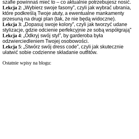
szafie powinnaś mieć to – co aktualnie potrzebujesz nosić.
Lekcja 2
:
„Wybierz swoje fasony”, czyli jak wybrać ubrania,
które podkreślą Twoje atuty, a ewentualne mankamenty
przesuną na drugi plan (tak, że nie będą widoczne).
Lekcja 3
:
„Dopasuj swoje kolory”, czyli jak tworzyć udane
stylizacje, gdzie odcienie perfekcyjnie ze sobą współgrają”
Lekcja 4
:
„Odkryj swój styl”, by garderoba była
odzwierciedleniem Twojej osobowości.
Lekcja 5
:
„Stwórz swój dress code”, czyli jak skutecznie
ułatwić sobie codzienne składanie outfitów.
Ostatnie wpisy na blogu: