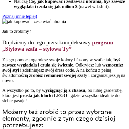
Nauczę Cię,
jak kupować i zestawiać ubrania, byś zawsze
wyglądała i czuła się jak milion $
(nawet w t-shirt).
Poznaj mnie lepiej!
Jak to zrobimy?
Dojdziemy do tego przez kompleksowy
program
„Stylowa szafa – stylowa Ty”
Z jego pomocą ogarniesz swoje kolory i fasony w szafie tak,
byś
zawsze wyglądała i czuła się świetnie
. Odkryjesz lub
wzmocnisz
swój styl
i zdefiniujesz swój dress code. A na końcu z pełną
świadomością
zrobisz remanent swojej szafy
i zorganizujesz ją na
nowo.
A wszystko po to, by
wyciągnąć ją z chaosu,
bo lubię garderobę,
która jest
prosta jak klocki LEGO
– gdzie wszystko idealnie do
siebie pasuje!
Możemy też zrobić to przez wybrane
elementy, zgodnie z tym czego dzisiaj
potrzebujesz: