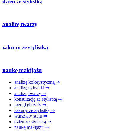
dzień ze stylistką
analizę twarzy
zakupy ze stylistką
naukę makijażu
analizę kolorystyczną ⇒
analizę sylwetki ⇒
analizę twarzy ⇒
konsultację ze stylistką ⇒
przegląd szafy ⇒
zakupy ze stylistką ⇒
warsztaty stylu ⇒
dzień ze stylistką ⇒
naukę makijażu ⇒