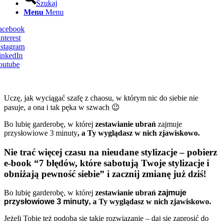
Szukaj
Menu
Menu
Facebook
nterest
nstagram
inkedIn
outube
Uczę, jak wyciągać szafę z chaosu, w którym nic do siebie nie
pasuje, a ona i tak pęka w szwach 😉
Bo lubię garderobę, w której
zestawianie ubrań
zajmuje
przysłowiowe 3 minuty
, a Ty wyglądasz w nich zjawiskowo.
Nie trać więcej czasu na nieudane stylizacje – pobierz
e-book “7 błędów, które sabotują Twoje stylizacje i
obniżają pewność siebie” i zacznij zmianę już dziś!
Bo lubię garderobę, w której
zestawianie ubrań
zajmuje
przysłowiowe 3 minuty
, a Ty wyglądasz w nich zjawiskowo.
Jeżeli Tobie też podoba się takie rozwiązanie – daj się zaprosić do