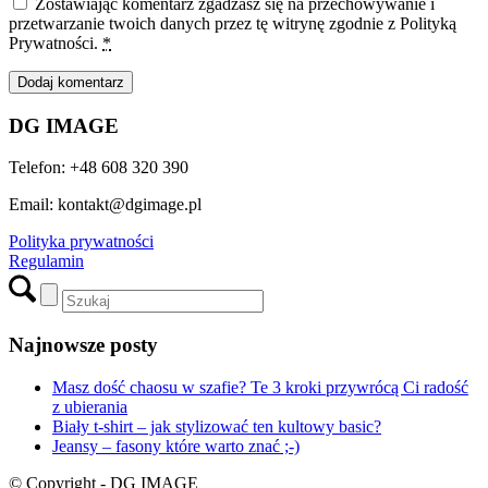
Zostawiając komentarz zgadzasz się na przechowywanie i
przetwarzanie twoich danych przez tę witrynę zgodnie z Polityką
Prywatności.
*
DG IMAGE
Telefon: +48 608 320 390
Email: kontakt@dgimage.pl
Polityka prywatności
Regulamin
Najnowsze posty
Masz dość chaosu w szafie? Te 3 kroki przywrócą Ci radość
z ubierania
Biały t-shirt – jak stylizować ten kultowy basic?
Jeansy – fasony które warto znać ;-)
© Copyright - DG IMAGE