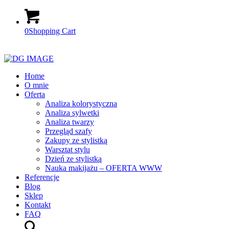
0
Shopping Cart
Home
O mnie
Oferta
Analiza kolorystyczna
Analiza sylwetki
Analiza twarzy
Przegląd szafy
Zakupy ze stylistką
Warsztat stylu
Dzień ze stylistką
Nauka makijażu – OFERTA WWW
Referencje
Blog
Sklep
Kontakt
FAQ