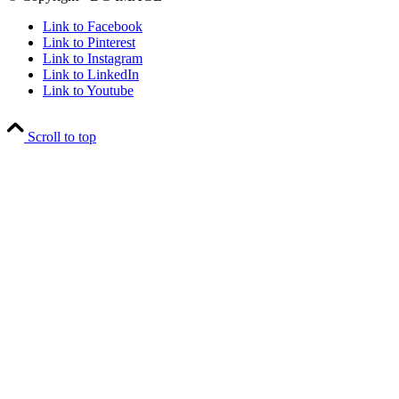
Link to Facebook
Link to Pinterest
Link to Instagram
Link to LinkedIn
Link to Youtube
Scroll to top
Privacy settings
Ustawienia Prywatności
Najważniejsze informacje
Wycofanie zgody
Formularz kontaktowy
RODO
Cookies
Google Analytics
Ustawienia Prywatności