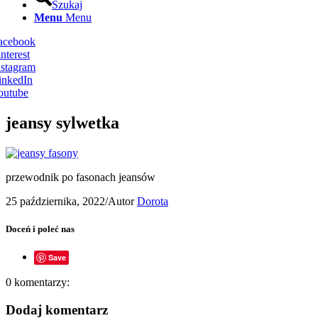
Szukaj
Menu
Menu
Facebook
nterest
nstagram
inkedIn
outube
jeansy sylwetka
przewodnik po fasonach jeansów
25 października, 2022
/
Autor
Dorota
Doceń i poleć nas
Save
0
komentarzy:
Dodaj komentarz