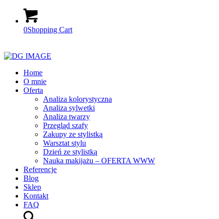
0
Shopping Cart
Home
O mnie
Oferta
Analiza kolorystyczna
Analiza sylwetki
Analiza twarzy
Przegląd szafy
Zakupy ze stylistką
Warsztat stylu
Dzień ze stylistką
Nauka makijażu – OFERTA WWW
Referencje
Blog
Sklep
Kontakt
FAQ