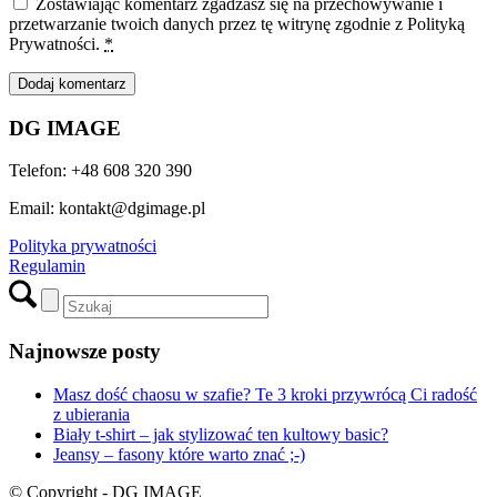
Zostawiając komentarz zgadzasz się na przechowywanie i
przetwarzanie twoich danych przez tę witrynę zgodnie z Polityką
Prywatności.
*
DG IMAGE
Telefon: +48 608 320 390
Email: kontakt@dgimage.pl
Polityka prywatności
Regulamin
Najnowsze posty
Masz dość chaosu w szafie? Te 3 kroki przywrócą Ci radość
z ubierania
Biały t-shirt – jak stylizować ten kultowy basic?
Jeansy – fasony które warto znać ;-)
© Copyright - DG IMAGE