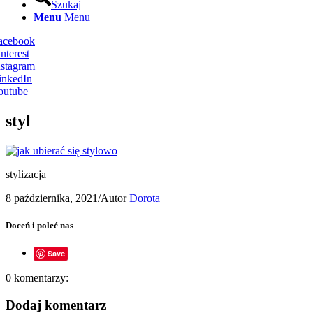
Szukaj
Menu
Menu
Facebook
nterest
nstagram
inkedIn
outube
styl
stylizacja
8 października, 2021
/
Autor
Dorota
Doceń i poleć nas
Save
0
komentarzy:
Dodaj komentarz