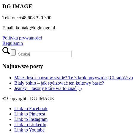
DG IMAGE
Telefon: +48 608 320 390
Email: kontakt@dgimage.pl
Polityka prywatności
Regulamin
Najnowsze posty
Masz dość chaosu w szafie? Te 3 kroki przywrócą Ci radość z 
Biały t-shirt – jak stylizować ten kultowy basic?
Jeansy – fasony które warto znać ;-)
© Copyright - DG IMAGE
Link to Facebook
Link to Pinterest
Link to Instagram
Link to LinkedIn
Link to Youtube