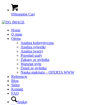
0
Shopping Cart
Home
O mnie
Oferta
Analiza kolorystyczna
Analiza sylwetki
Analiza twarzy
Przegląd szafy
Zakupy ze stylistką
Warsztat stylu
Dzień ze stylistką
Nauka makijażu – OFERTA WWW
Referencje
Blog
Sklep
Kontakt
FAQ
Szukaj