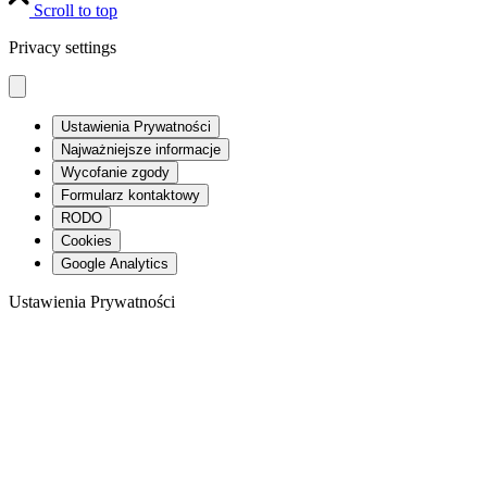
Scroll to top
Privacy settings
Ustawienia Prywatności
Najważniejsze informacje
Wycofanie zgody
Formularz kontaktowy
RODO
Cookies
Google Analytics
Ustawienia Prywatności
Ta strona używa ciasteczek oraz zewnętrznych skryptów dla lepszego
Aby w pełni korzystać z naszego serwisu zaakceptuj zgodę na zbiera
NOTE:
Te ustawienia mają zastosowanie jedynie w przeglądarce i na
Najważniejsze informacje
Witaj 🙂