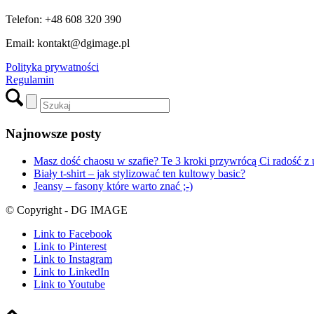
Telefon: +48 608 320 390
Email: kontakt@dgimage.pl
Polityka prywatności
Regulamin
Najnowsze posty
Masz dość chaosu w szafie? Te 3 kroki przywrócą Ci radość z 
Biały t-shirt – jak stylizować ten kultowy basic?
Jeansy – fasony które warto znać ;-)
© Copyright - DG IMAGE
Link to Facebook
Link to Pinterest
Link to Instagram
Link to LinkedIn
Link to Youtube