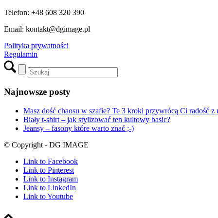
Telefon: +48 608 320 390
Email: kontakt@dgimage.pl
Polityka prywatności
Regulamin
Najnowsze posty
Masz dość chaosu w szafie? Te 3 kroki przywrócą Ci radość z 
Biały t-shirt – jak stylizować ten kultowy basic?
Jeansy – fasony które warto znać ;-)
© Copyright - DG IMAGE
Link to Facebook
Link to Pinterest
Link to Instagram
Link to LinkedIn
Link to Youtube