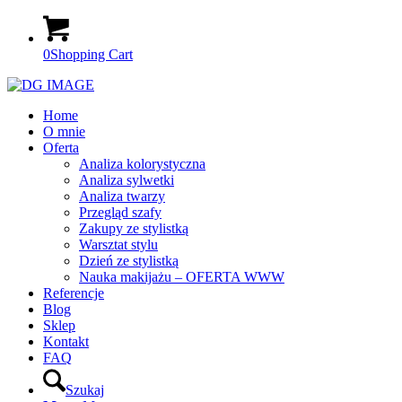
0
Shopping Cart
Home
O mnie
Oferta
Analiza kolorystyczna
Analiza sylwetki
Analiza twarzy
Przegląd szafy
Zakupy ze stylistką
Warsztat stylu
Dzień ze stylistką
Nauka makijażu – OFERTA WWW
Referencje
Blog
Sklep
Kontakt
FAQ
Szukaj