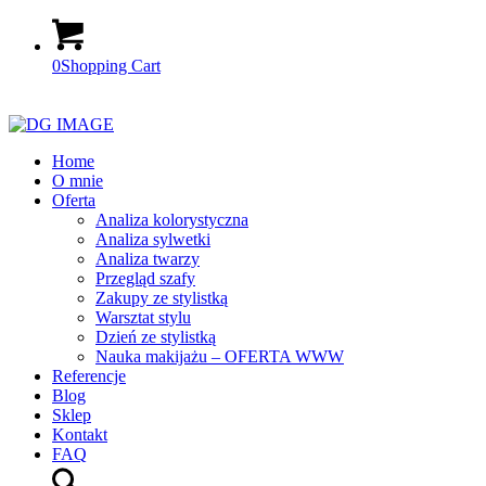
0
Shopping Cart
Home
O mnie
Oferta
Analiza kolorystyczna
Analiza sylwetki
Analiza twarzy
Przegląd szafy
Zakupy ze stylistką
Warsztat stylu
Dzień ze stylistką
Nauka makijażu – OFERTA WWW
Referencje
Blog
Sklep
Kontakt
FAQ