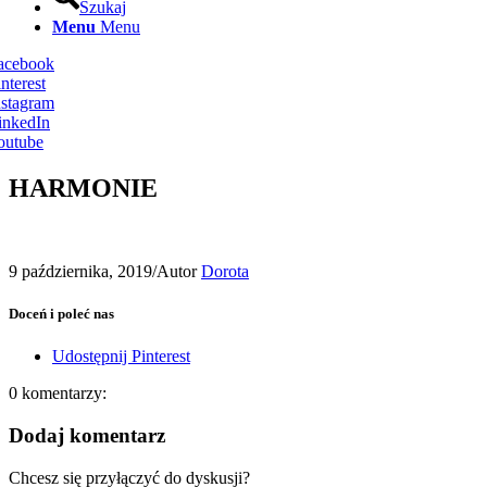
Szukaj
Menu
Menu
Facebook
nterest
nstagram
inkedIn
outube
HARMONIE
9 października, 2019
/
Autor
Dorota
Doceń i poleć nas
Udostępnij Pinterest
0
komentarzy:
Dodaj komentarz
Chcesz się przyłączyć do dyskusji?