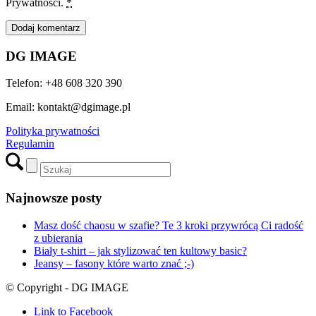
Prywatności.
*
DG IMAGE
Telefon: +48 608 320 390
Email: kontakt@dgimage.pl
Polityka prywatności
Regulamin
Najnowsze posty
Masz dość chaosu w szafie? Te 3 kroki przywrócą Ci radość
z ubierania
Biały t-shirt – jak stylizować ten kultowy basic?
Jeansy – fasony które warto znać ;-)
© Copyright - DG IMAGE
Link to Facebook