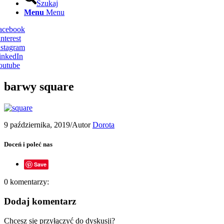
Szukaj
Menu
Menu
Facebook
nterest
nstagram
inkedIn
outube
barwy square
9 października, 2019
/
Autor
Dorota
Doceń i poleć nas
Save
0
komentarzy:
Dodaj komentarz
Chcesz się przyłączyć do dyskusji?