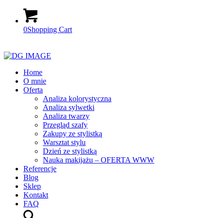
0
Shopping Cart
Home
O mnie
Oferta
Analiza kolorystyczna
Analiza sylwetki
Analiza twarzy
Przegląd szafy
Zakupy ze stylistką
Warsztat stylu
Dzień ze stylistką
Nauka makijażu – OFERTA WWW
Referencje
Blog
Sklep
Kontakt
FAQ