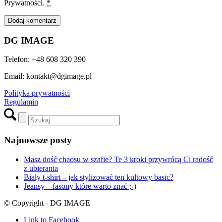
Prywatności.
*
DG IMAGE
Telefon: +48 608 320 390
Email: kontakt@dgimage.pl
Polityka prywatności
Regulamin
Najnowsze posty
Masz dość chaosu w szafie? Te 3 kroki przywrócą Ci radość
z ubierania
Biały t-shirt – jak stylizować ten kultowy basic?
Jeansy – fasony które warto znać ;-)
© Copyright - DG IMAGE
Link to Facebook