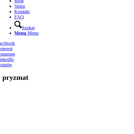
Blog
Sklep
Kontakt
FAQ
Szukaj
Menu
Menu
Facebook
nterest
nstagram
inkedIn
outube
pryzmat