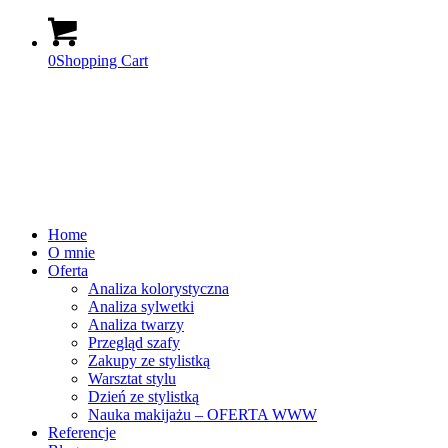
0
Shopping Cart
Home
O mnie
Oferta
Analiza kolorystyczna
Analiza sylwetki
Analiza twarzy
Przegląd szafy
Zakupy ze stylistką
Warsztat stylu
Dzień ze stylistką
Nauka makijażu – OFERTA WWW
Referencje