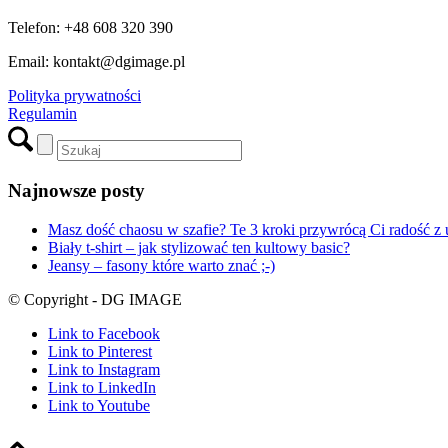
Telefon: +48 608 320 390
Email: kontakt@dgimage.pl
Polityka prywatności
Regulamin
Najnowsze posty
Masz dość chaosu w szafie? Te 3 kroki przywrócą Ci radość z 
Biały t-shirt – jak stylizować ten kultowy basic?
Jeansy – fasony które warto znać ;-)
© Copyright - DG IMAGE
Link to Facebook
Link to Pinterest
Link to Instagram
Link to LinkedIn
Link to Youtube