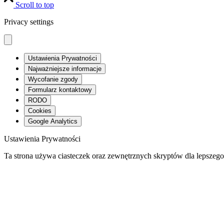
Scroll to top
Privacy settings
Ustawienia Prywatności
Najważniejsze informacje
Wycofanie zgody
Formularz kontaktowy
RODO
Cookies
Google Analytics
Ustawienia Prywatności
Ta strona używa ciasteczek oraz zewnętrznych skryptów dla lepszego
Aby w pełni korzystać z naszego serwisu zaakceptuj zgodę na zbiera
NOTE:
Te ustawienia mają zastosowanie jedynie w przeglądarce i na
Najważniejsze informacje
Witaj 🙂