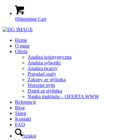
0
Shopping Cart
Home
O mnie
Oferta
Analiza kolorystyczna
Analiza sylwetki
Analiza twarzy
Przegląd szafy
Zakupy ze stylistką
Warsztat stylu
Dzień ze stylistką
Nauka makijażu – OFERTA WWW
Referencje
Blog
Sklep
Kontakt
FAQ
Szukaj