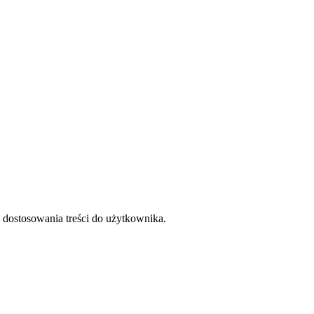
 dostosowania treści do użytkownika.
nie i przetwarzanie Twoich danych. Twoje dane są u nas bezpieczne, 
 urządzeniu, którego teraz używasz.