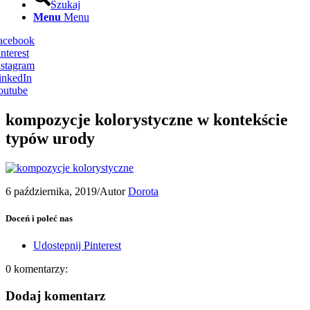
Szukaj
Menu
Menu
Facebook
nterest
nstagram
inkedIn
outube
kompozycje kolorystyczne w kontekście
typów urody
6 października, 2019
/
Autor
Dorota
Doceń i poleć nas
Udostępnij Pinterest
0
komentarzy:
Dodaj komentarz