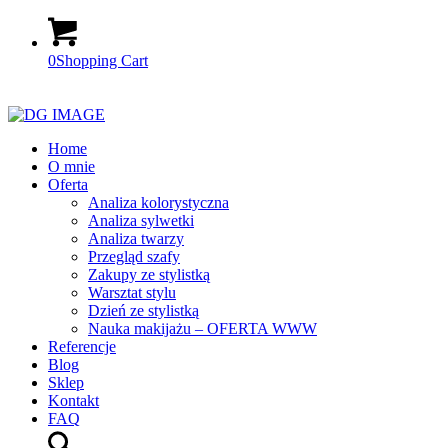
0
Shopping Cart
Home
O mnie
Oferta
Analiza kolorystyczna
Analiza sylwetki
Analiza twarzy
Przegląd szafy
Zakupy ze stylistką
Warsztat stylu
Dzień ze stylistką
Nauka makijażu – OFERTA WWW
Referencje
Blog
Sklep
Kontakt
FAQ