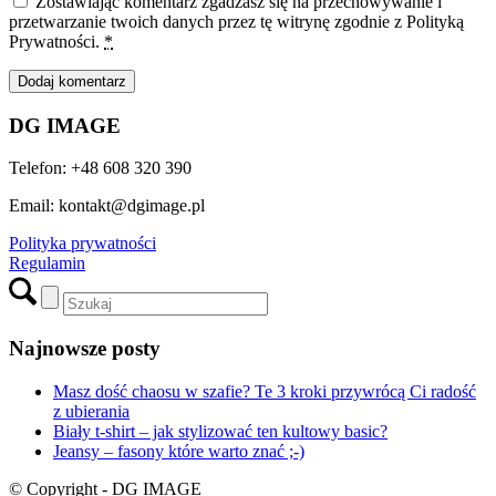
Zostawiając komentarz zgadzasz się na przechowywanie i
przetwarzanie twoich danych przez tę witrynę zgodnie z Polityką
Prywatności.
*
DG IMAGE
Telefon: +48 608 320 390
Email: kontakt@dgimage.pl
Polityka prywatności
Regulamin
Najnowsze posty
Masz dość chaosu w szafie? Te 3 kroki przywrócą Ci radość
z ubierania
Biały t-shirt – jak stylizować ten kultowy basic?
Jeansy – fasony które warto znać ;-)
© Copyright - DG IMAGE