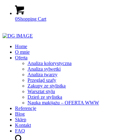
0
Shopping Cart
Home
O mnie
Oferta
Analiza kolorystyczna
Analiza sylwetki
Analiza twarzy
Przegląd szafy
Zakupy ze stylistką
Warsztat stylu
Dzień ze stylistką
Nauka makijażu – OFERTA WWW
Referencje
Blog
Sklep
Kontakt
FAQ