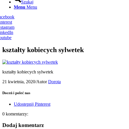
Szukaj
Menu
Menu
Facebook
nterest
nstagram
inkedIn
outube
kształty kobiecych sylwetek
kształty kobiecych sylwetek
21 kwietnia, 2020
/
Autor
Dorota
Doceń i poleć nas
Udostępnij Pinterest
0
komentarzy:
Dodaj komentarz