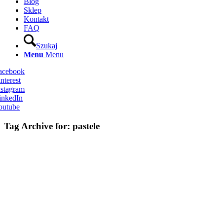
Blog
Sklep
Kontakt
FAQ
Szukaj
Menu
Menu
Facebook
nterest
nstagram
inkedIn
outube
Tag Archive for:
pastele