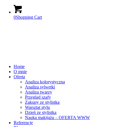
0
Shopping Cart
Home
O mnie
Oferta
Analiza kolorystyczna
Analiza sylwetki
Analiza twarzy
Przegląd szafy
Zakupy ze stylistką
Warsztat stylu
Dzień ze stylistką
Nauka makijażu – OFERTA WWW
Referencje