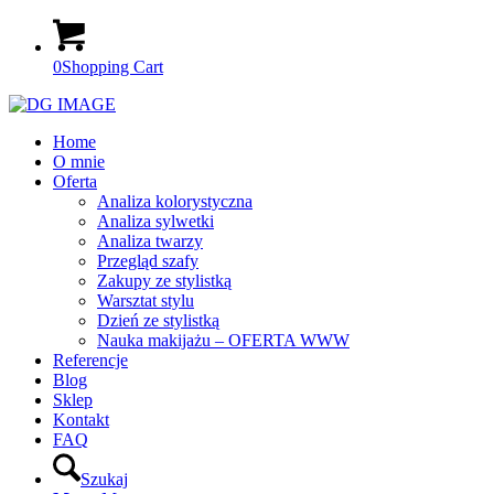
0
Shopping Cart
Home
O mnie
Oferta
Analiza kolorystyczna
Analiza sylwetki
Analiza twarzy
Przegląd szafy
Zakupy ze stylistką
Warsztat stylu
Dzień ze stylistką
Nauka makijażu – OFERTA WWW
Referencje
Blog
Sklep
Kontakt
FAQ
Szukaj