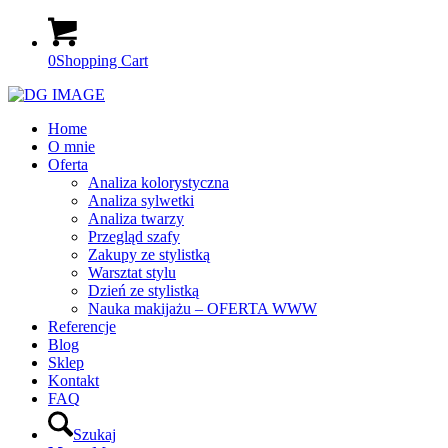
0
Shopping Cart
Home
O mnie
Oferta
Analiza kolorystyczna
Analiza sylwetki
Analiza twarzy
Przegląd szafy
Zakupy ze stylistką
Warsztat stylu
Dzień ze stylistką
Nauka makijażu – OFERTA WWW
Referencje
Blog
Sklep
Kontakt
FAQ
Szukaj