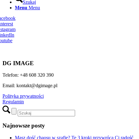
Szukaj
Menu
Menu
Facebook
nterest
nstagram
inkedIn
outube
DG IMAGE
Telefon: +48 608 320 390
Email: kontakt@dgimage.pl
Polityka prywatności
Regulamin
Najnowsze posty
Masz dość chaosu w szafie? Te 3 kroki przywrócą Ci radość