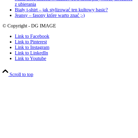
z ubierania
Biały t-shirt – jak stylizować ten kultowy basic?
Jeansy – fasony które warto znać ;-)
© Copyright - DG IMAGE
Link to Facebook
Link to Pinterest
Link to Instagram
Link to LinkedIn
Link to Youtube
Scroll to top