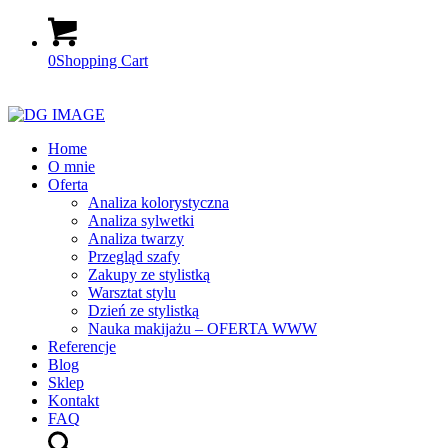
0
Shopping Cart
Home
O mnie
Oferta
Analiza kolorystyczna
Analiza sylwetki
Analiza twarzy
Przegląd szafy
Zakupy ze stylistką
Warsztat stylu
Dzień ze stylistką
Nauka makijażu – OFERTA WWW
Referencje
Blog
Sklep
Kontakt
FAQ