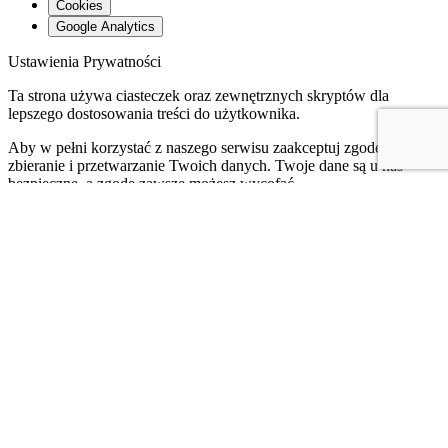
Cookies
Google Analytics
Ustawienia Prywatności
Ta strona używa ciasteczek oraz zewnętrznych skryptów dla
lepszego dostosowania treści do użytkownika.
Aby w pełni korzystać z naszego serwisu zaakceptuj zgodę na
zbieranie i przetwarzanie Twoich danych. Twoje dane są u nas
bezpieczne, a zgodę zawsze możesz wycofać.
NOTE:
Te ustawienia mają zastosowanie jedynie w przeglądarce i
na urządzeniu, którego teraz używasz.
Najważniejsze informacje
Witaj 🙂
Jeżeli tutaj trafiłeś, to niezawodny znak, że cenisz swoją
prywatność. Doskonale to rozumiem, dlatego przygotowałam dla
Ciebie ten dokument, w którym znajdziesz zasady przetwarzania
danych osobowych oraz wykorzystywania plików cookies i innych
technologii śledzących w związku z korzystaniem ze strony
internetowej www.dgimage.pl.
Informacja formalna na początek – administratorem strony jest DG
IMAGE Dorota Korgul-Gawlikowska. W razie jakichkolwiek