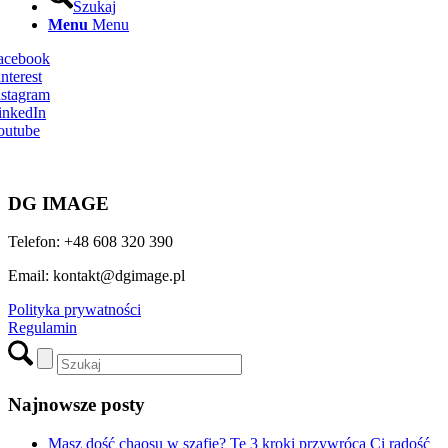
Szukaj
Menu
Menu
Facebook
nterest
nstagram
inkedIn
outube
DG IMAGE
Telefon: +48 608 320 390
Email: kontakt@dgimage.pl
Polityka prywatności
Regulamin
Najnowsze posty
Masz dość chaosu w szafie? Te 3 kroki przywrócą Ci radość