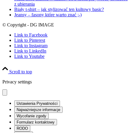
z ubierania
Biały t-shirt – jak stylizować ten kultowy basic?
Jeansy – fasony które warto znać ;-)
© Copyright - DG IMAGE
Link to Facebook
Link to Pinterest
Link to Instagram
Link to LinkedIn
Link to Youtube
Scroll to top
Privacy settings
Ustawienia Prywatności
Najważniejsze informacje
Wycofanie zgody
Formularz kontaktowy
RODO