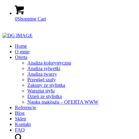
0
Shopping Cart
Home
O mnie
Oferta
Analiza kolorystyczna
Analiza sylwetki
Analiza twarzy
Przegląd szafy
Zakupy ze stylistką
Warsztat stylu
Dzień ze stylistką
Nauka makijażu – OFERTA WWW
Referencje
Blog
Sklep
Kontakt
FAQ