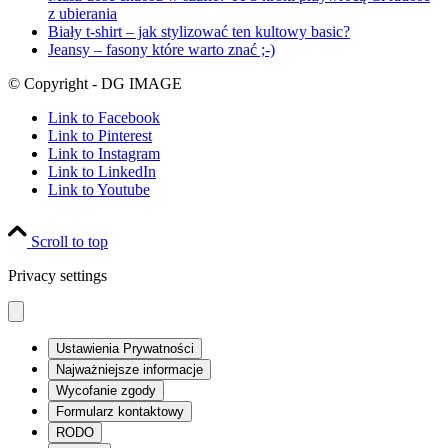
z ubierania
Biały t-shirt – jak stylizować ten kultowy basic?
Jeansy – fasony które warto znać ;-)
© Copyright - DG IMAGE
Link to Facebook
Link to Pinterest
Link to Instagram
Link to LinkedIn
Link to Youtube
Scroll to top
Privacy settings
Ustawienia Prywatności
Najważniejsze informacje
Wycofanie zgody
Formularz kontaktowy
RODO