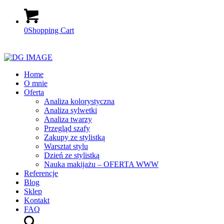
0
Shopping Cart
Home
O mnie
Oferta
Analiza kolorystyczna
Analiza sylwetki
Analiza twarzy
Przegląd szafy
Zakupy ze stylistką
Warsztat stylu
Dzień ze stylistką
Nauka makijażu – OFERTA WWW
Referencje
Blog
Sklep
Kontakt
FAQ