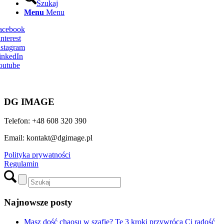
Szukaj
Menu
Menu
Facebook
nterest
nstagram
inkedIn
outube
DG IMAGE
Telefon: +48 608 320 390
Email: kontakt@dgimage.pl
Polityka prywatności
Regulamin
Najnowsze posty
Masz dość chaosu w szafie? Te 3 kroki przywrócą Ci radość