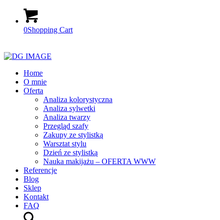
0
Shopping Cart
Home
O mnie
Oferta
Analiza kolorystyczna
Analiza sylwetki
Analiza twarzy
Przegląd szafy
Zakupy ze stylistką
Warsztat stylu
Dzień ze stylistką
Nauka makijażu – OFERTA WWW
Referencje
Blog
Sklep
Kontakt
FAQ