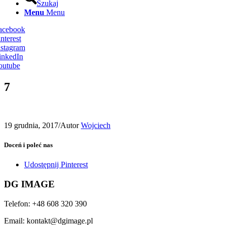
Szukaj
Menu
Menu
Facebook
nterest
nstagram
inkedIn
outube
7
19 grudnia, 2017
/
Autor
Wojciech
Doceń i poleć nas
Udostępnij Pinterest
DG IMAGE
Telefon: +48 608 320 390
Email: kontakt@dgimage.pl