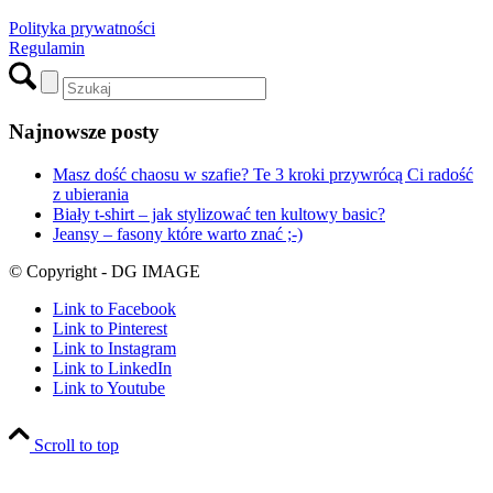
Polityka prywatności
Regulamin
Najnowsze posty
Masz dość chaosu w szafie? Te 3 kroki przywrócą Ci radość
z ubierania
Biały t-shirt – jak stylizować ten kultowy basic?
Jeansy – fasony które warto znać ;-)
© Copyright - DG IMAGE
Link to Facebook
Link to Pinterest
Link to Instagram
Link to LinkedIn
Link to Youtube
Scroll to top