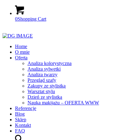
0
Shopping Cart
Home
O mnie
Oferta
Analiza kolorystyczna
Analiza sylwetki
Analiza twarzy
Przegląd szafy
Zakupy ze stylistką
Warsztat stylu
Dzień ze stylistką
Nauka makijażu – OFERTA WWW
Referencje
Blog
Sklep
Kontakt
FAQ