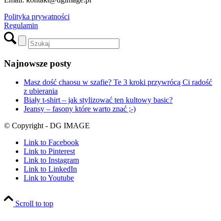
Polityka prywatności
Regulamin
Najnowsze posty
Masz dość chaosu w szafie? Te 3 kroki przywrócą Ci radość
z ubierania
Biały t-shirt – jak stylizować ten kultowy basic?
Jeansy – fasony które warto znać ;-)
© Copyright - DG IMAGE
Link to Facebook
Link to Pinterest
Link to Instagram
Link to LinkedIn
Link to Youtube
Scroll to top