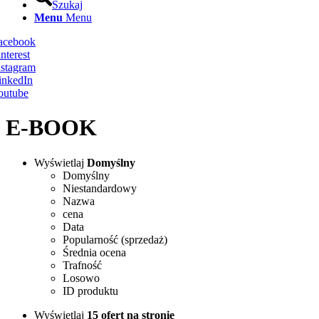
Szukaj
Menu
Menu
Facebook
nterest
nstagram
inkedIn
outube
E-BOOK
Wyświetlaj
Domyślny
Domyślny
Niestandardowy
Nazwa
cena
Data
Popularność (sprzedaż)
Średnia ocena
Trafność
Losowo
ID produktu
Wyświetlaj
15 ofert na stronie