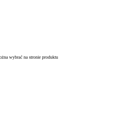
ożna wybrać na stronie produktu
a ARTITS of Color Palette 30 kolorów