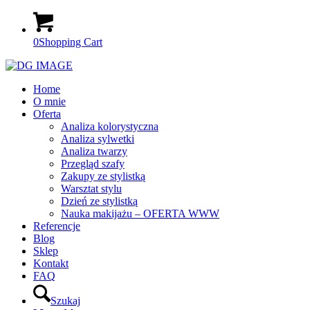
0
Shopping Cart
Home
O mnie
Oferta
Analiza kolorystyczna
Analiza sylwetki
Analiza twarzy
Przegląd szafy
Zakupy ze stylistką
Warsztat stylu
Dzień ze stylistką
Nauka makijażu – OFERTA WWW
Referencje
Blog
Sklep
Kontakt
FAQ
Szukaj