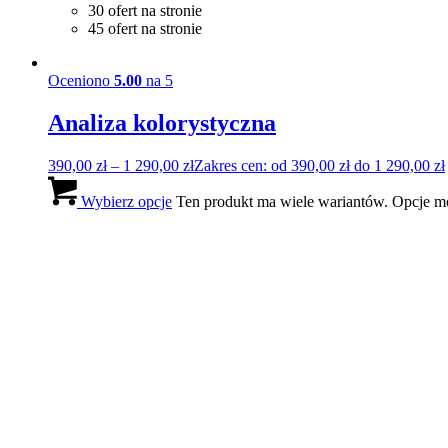
30 ofert na stronie
45 ofert na stronie
Oceniono
5.00
na 5
Analiza kolorystyczna
390,00
zł
–
1 290,00
zł
Zakres cen: od 390,00 zł do 1 290,00 zł
Wybierz opcje
Ten produkt ma wiele wariantów. Opcje m
Spersonalizowana paleta kolorystyczn
320,00
zł
Dowiedz się więcej
Szczegóły