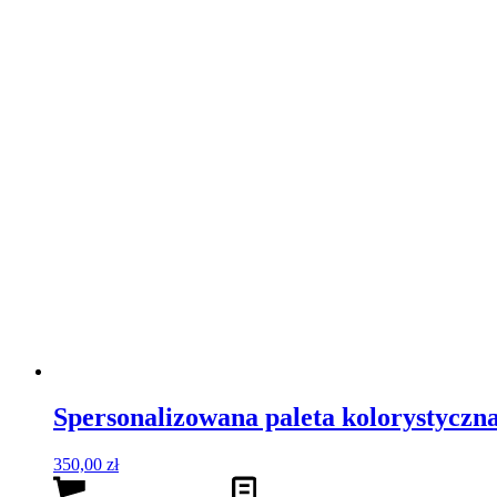
Dowiedz się więcej
Szczegóły
DG IMAGE
Telefon: +48 608 320 390
Email: kontakt@dgimage.pl
Polityka prywatności
Regulamin
Najnowsze posty
Masz dość chaosu w szafie? Te 3 kroki przywrócą Ci radość z 
Biały t-shirt – jak stylizować ten kultowy basic?
Jeansy – fasony które warto znać ;-)
© Copyright - DG IMAGE
Link to Facebook
Link to Pinterest
Link to Instagram