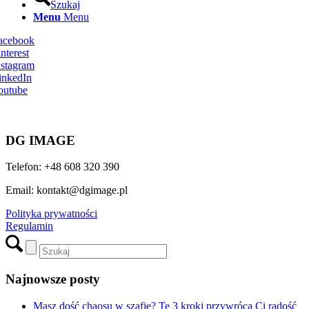
Szukaj
Menu
Menu
Facebook
nterest
nstagram
inkedIn
outube
DG IMAGE
Telefon: +48 608 320 390
Email: kontakt@dgimage.pl
Polityka prywatności
Regulamin
Najnowsze posty
Masz dość chaosu w szafie? Te 3 kroki przywrócą Ci radość