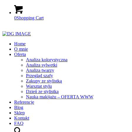
0
Shopping Cart
Home
O mnie
Oferta
Analiza kolorystyczna
Analiza sylwetki
Analiza twarzy
Przegląd szafy
Zakupy ze stylistką
Warsztat stylu
Dzień ze stylistką
Nauka makijażu – OFERTA WWW
Referencje
Blog
Sklep
Kontakt
FAQ