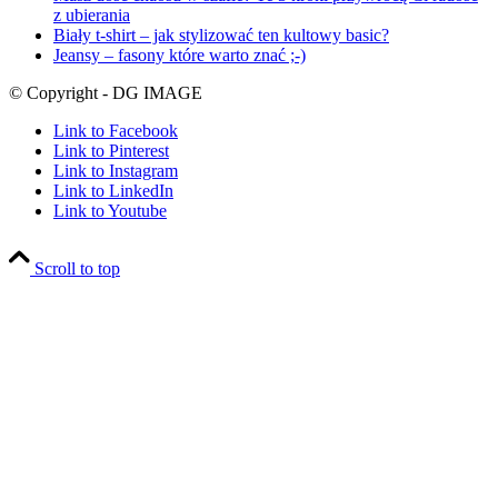
z ubierania
Biały t-shirt – jak stylizować ten kultowy basic?
Jeansy – fasony które warto znać ;-)
© Copyright - DG IMAGE
Link to Facebook
Link to Pinterest
Link to Instagram
Link to LinkedIn
Link to Youtube
Scroll to top