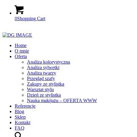
0
Shopping Cart
Home
O mnie
Oferta
Analiza kolorystyczna
Analiza sylwetki
Analiza twarzy
Przegląd szafy
Zakupy ze stylistką
Warsztat stylu
Dzień ze stylistką
Nauka makijażu – OFERTA WWW
Referencje
Blog
Sklep
Kontakt
FAQ