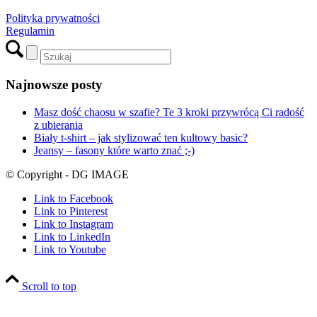
Polityka prywatności
Regulamin
Najnowsze posty
Masz dość chaosu w szafie? Te 3 kroki przywrócą Ci radość
z ubierania
Biały t-shirt – jak stylizować ten kultowy basic?
Jeansy – fasony które warto znać ;-)
© Copyright - DG IMAGE
Link to Facebook
Link to Pinterest
Link to Instagram
Link to LinkedIn
Link to Youtube
Scroll to top