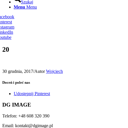
Szukaj
Menu
Menu
Facebook
nterest
nstagram
inkedIn
outube
20
30 grudnia, 2017
/
Autor
Wojciech
Doceń i poleć nas
Udostępnij Pinterest
DG IMAGE
Telefon: +48 608 320 390
Email: kontakt@dgimage.pl