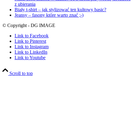
z ubierania
Biały t-shirt – jak stylizować ten kultowy basic?
Jeansy – fasony które warto znać ;-)
© Copyright - DG IMAGE
Link to Facebook
Link to Pinterest
Link to Instagram
Link to LinkedIn
Link to Youtube
Scroll to top