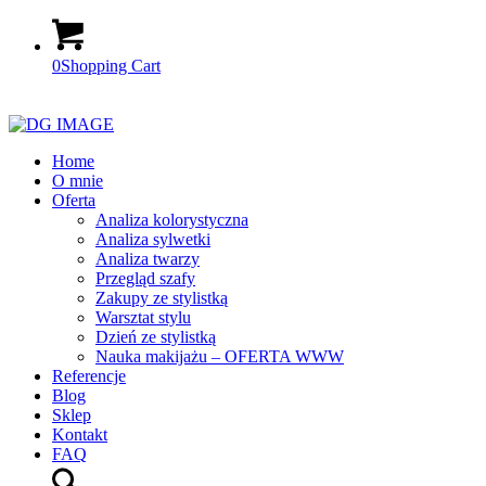
0
Shopping Cart
Home
O mnie
Oferta
Analiza kolorystyczna
Analiza sylwetki
Analiza twarzy
Przegląd szafy
Zakupy ze stylistką
Warsztat stylu
Dzień ze stylistką
Nauka makijażu – OFERTA WWW
Referencje
Blog
Sklep
Kontakt
FAQ