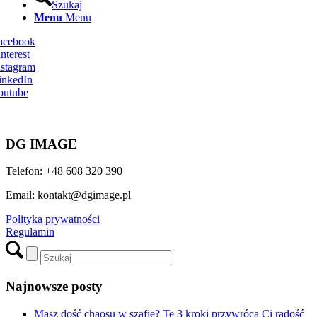
Szukaj
Menu
Menu
Facebook
nterest
nstagram
inkedIn
outube
DG IMAGE
Telefon: +48 608 320 390
Email: kontakt@dgimage.pl
Polityka prywatności
Regulamin
Najnowsze posty
Masz dość chaosu w szafie? Te 3 kroki przywrócą Ci radość