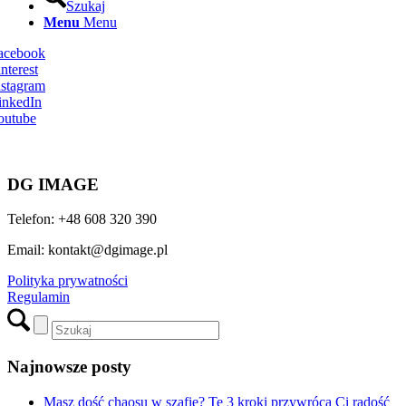
Szukaj
Menu
Menu
Facebook
nterest
nstagram
inkedIn
outube
DG IMAGE
Telefon: +48 608 320 390
Email: kontakt@dgimage.pl
Polityka prywatności
Regulamin
Najnowsze posty
Masz dość chaosu w szafie? Te 3 kroki przywrócą Ci radość