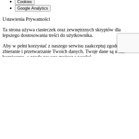
Cookies
Google Analytics
Ustawienia Prywatności
Ta strona używa ciasteczek oraz zewnętrznych skryptów dla
lepszego dostosowania treści do użytkownika.
Aby w pełni korzystać z naszego serwisu zaakceptuj zgodę na
zbieranie i przetwarzanie Twoich danych. Twoje dane są u nas
bezpieczne, a zgodę zawsze możesz wycofać.
NOTE:
Te ustawienia mają zastosowanie jedynie w przeglądarce i
na urządzeniu, którego teraz używasz.
Najważniejsze informacje
Witaj 🙂
Jeżeli tutaj trafiłeś, to niezawodny znak, że cenisz swoją
prywatność. Doskonale to rozumiem, dlatego przygotowałam dla
Ciebie ten dokument, w którym znajdziesz zasady przetwarzania
danych osobowych oraz wykorzystywania plików cookies i innych
technologii śledzących w związku z korzystaniem ze strony
internetowej www.dgimage.pl.
Informacja formalna na początek – administratorem strony jest DG
IMAGE Dorota Korgul-Gawlikowska. W razie jakichkolwiek