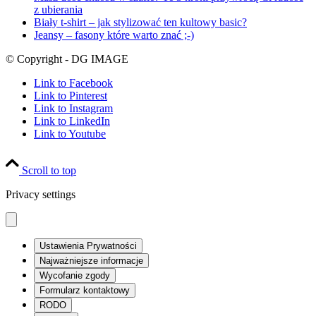
z ubierania
Biały t-shirt – jak stylizować ten kultowy basic?
Jeansy – fasony które warto znać ;-)
© Copyright - DG IMAGE
Link to Facebook
Link to Pinterest
Link to Instagram
Link to LinkedIn
Link to Youtube
Scroll to top
Privacy settings
Ustawienia Prywatności
Najważniejsze informacje
Wycofanie zgody
Formularz kontaktowy
RODO