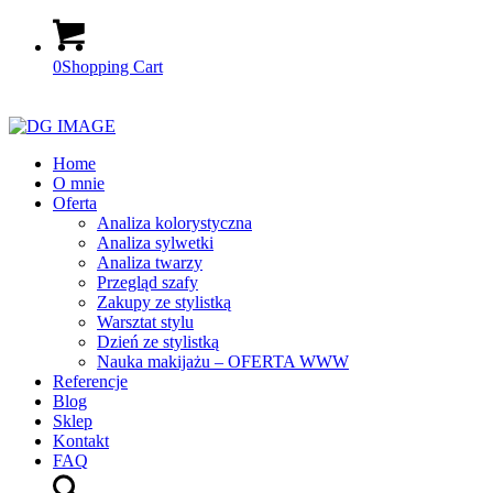
0
Shopping Cart
Home
O mnie
Oferta
Analiza kolorystyczna
Analiza sylwetki
Analiza twarzy
Przegląd szafy
Zakupy ze stylistką
Warsztat stylu
Dzień ze stylistką
Nauka makijażu – OFERTA WWW
Referencje
Blog
Sklep
Kontakt
FAQ