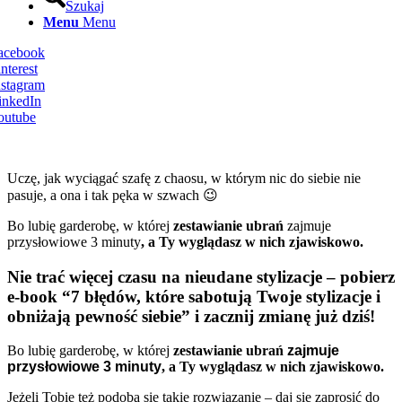
Szukaj
Menu
Menu
Facebook
nterest
nstagram
inkedIn
outube
Uczę, jak wyciągać szafę z chaosu, w którym nic do siebie nie
pasuje, a ona i tak pęka w szwach 😉
Bo lubię garderobę, w której
zestawianie ubrań
zajmuje
przysłowiowe 3 minuty
, a Ty wyglądasz w nich zjawiskowo.
Nie trać więcej czasu na nieudane stylizacje – pobierz
e-book “7 błędów, które sabotują Twoje stylizacje i
obniżają pewność siebie” i zacznij zmianę już dziś!
Bo lubię garderobę, w której
zestawianie ubrań
zajmuje
przysłowiowe 3 minuty
, a Ty wyglądasz w nich zjawiskowo.
Jeżeli Tobie też podoba się takie rozwiązanie – daj się zaprosić do