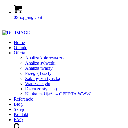
0
Shopping Cart
Home
O mnie
Oferta
Analiza kolorystyczna
Analiza sylwetki
Analiza twarzy
Przegląd szafy
Zakupy ze stylistką
Warsztat stylu
Dzień ze stylistką
Nauka makijażu – OFERTA WWW
Referencje
Blog
Sklep
Kontakt
FAQ