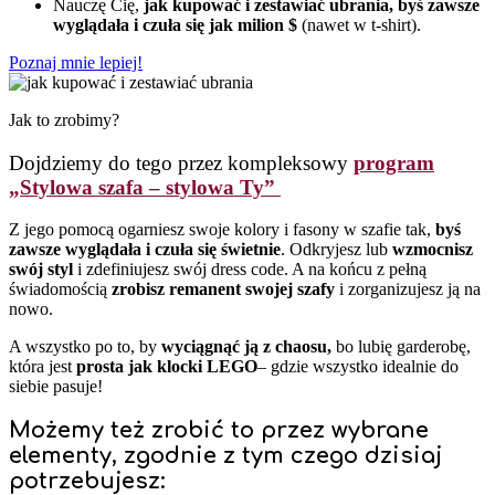
Nauczę Cię,
jak kupować i zestawiać ubrania, byś zawsze
wyglądała i czuła się jak milion $
(nawet w t-shirt).
Poznaj mnie lepiej!
Jak to zrobimy?
Dojdziemy do tego przez kompleksowy
program
„Stylowa szafa – stylowa Ty”
Z jego pomocą ogarniesz swoje kolory i fasony w szafie tak,
byś
zawsze wyglądała i czuła się świetnie
. Odkryjesz lub
wzmocnisz
swój styl
i zdefiniujesz swój dress code. A na końcu z pełną
świadomością
zrobisz remanent swojej szafy
i zorganizujesz ją na
nowo.
A wszystko po to, by
wyciągnąć ją z chaosu,
bo lubię garderobę,
która jest
prosta jak klocki LEGO
– gdzie wszystko idealnie do
siebie pasuje!
Możemy też zrobić to przez wybrane
elementy, zgodnie z tym czego dzisiaj
potrzebujesz: