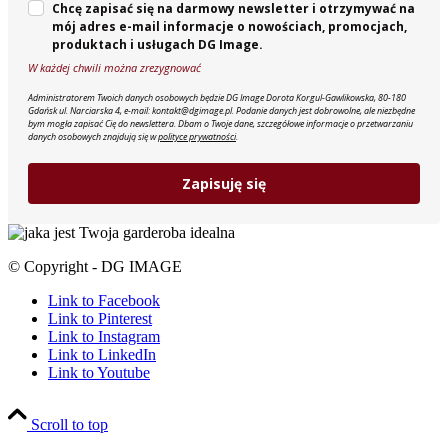
Chcę zapisać się na darmowy newsletter i otrzymywać na
mój adres e-mail informacje o nowościach, promocjach,
produktach i usługach DG Image.
W każdej chwili można zrezygnować
Administratorem Twoich danych osobowych będzie DG Image Dorota Korgul-Gawlikowska, 80-180
Gdańsk ul. Narciarska 4, e-mail: kontakt@dgimage.pl. Podanie danych jest dobrowolne, ale niezbędne
bym mogła zapisać Cię do newslettera. Dbam o Twoje dane, szczegółowe informacje o przetwarzaniu
danych osobowych znajdują się w
polityce prywatności
.
Zapisuję się
© Copyright - DG IMAGE
Link to Facebook
Link to Pinterest
Link to Instagram
Link to LinkedIn
Link to Youtube
Scroll to top