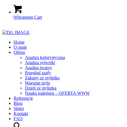
0
Shopping Cart
Home
O mnie
Oferta
Analiza kolorystyczna
Analiza sylwetki
Analiza twarzy
Przegląd szafy
Zakupy ze stylistką
Warsztat stylu
Dzień ze stylistką
Nauka makijażu – OFERTA WWW
Referencje
Blog
Sklep
Kontakt
FAQ