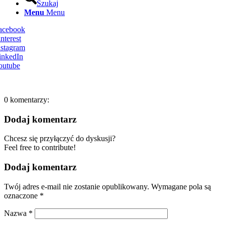
Szukaj
Menu
Menu
Facebook
nterest
nstagram
inkedIn
outube
0
komentarzy:
Dodaj komentarz
Chcesz się przyłączyć do dyskusji?
Feel free to contribute!
Dodaj komentarz
Twój adres e-mail nie zostanie opublikowany.
Wymagane pola są
oznaczone
*
Nazwa
*