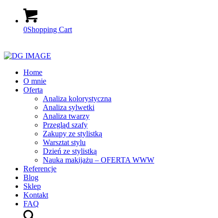
0
Shopping Cart
Home
O mnie
Oferta
Analiza kolorystyczna
Analiza sylwetki
Analiza twarzy
Przegląd szafy
Zakupy ze stylistką
Warsztat stylu
Dzień ze stylistką
Nauka makijażu – OFERTA WWW
Referencje
Blog
Sklep
Kontakt
FAQ