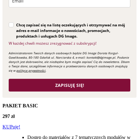
Chcę zapisać się na listę oczekujących i otrzymywać na mój
adres e-mail informacje o nowościach, promocjach,
produktach i usługach DG Image.
W każdej chwili możesz zrezygnować z subskrypcji!
Administratorem Twoich danych osobowych będzie DG Image Dorota Korgul-
Gawlikowska, 80-180 Gdańsk ul. Narciarska 4, e-mail: kontakt@dgimage.pl. Podanie
danych jest dobrowolne, ale niezbędne bym mogła zapisać Cię do newslettera. Dbam
o Twoje dane, szczegółowe informacje o przetwarzaniu danych osobowych znajdują
się w
polityce prywatności
.
ZAPISUJĘ SIĘ!
PAKIET BASIC
297 zł
KUPuję!
Dostęp do materiałów z 7 tematycznych modułów w