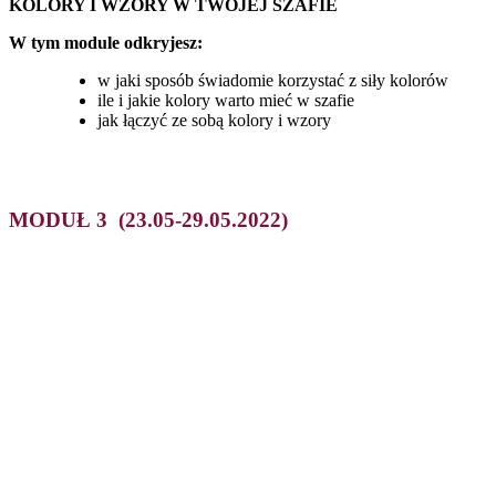
KOLORY I WZORY W TWOJEJ SZAFIE
W tym module odkryjesz:
w jaki sposób świadomie korzystać z siły kolorów
ile i jakie kolory warto mieć w szafie
jak łączyć ze sobą kolory i wzory
MODUŁ 3
(23.05-29.05.2022)
SYLWETKA I DOBÓR ODPOWIEDNICH FASONÓW W
TWOJEJ SZAFIE
W tym module odkryjesz:
jak kształt sylwetki wpływa na dobór najlepszych
fasonów ubrań
w jaki sposób optymalnie dobierać dodatki stylizacyjne
dlaczego akcentowanie atutów sylwetki jest kluczowe
u udanym wizerunku oraz jak wykorzystywać do tego
tricki stylistów