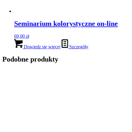
E-BOOK “Metamorfoza szafy”+
dostęp do nagrania (3 m-ce)
97,00
zł
Dowiedz się więcej
Szczegóły