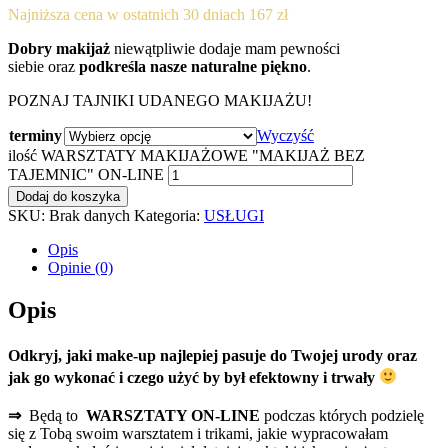
miała wątpliwości jak prawidłowo nałożyć
: róż, rozświetlacz czy
modelarz.
⇒ Dowiesz się jak zrobić
ekspresowy makijaż
oraz
poznasz
tajniki makijażu
, który dotrwa do “białego rana”.
⇒ Opowiem Ci o najczęściej popełnianych błędach dotyczących
makijażu oraz jak im zaradzić.
Zapraszam!
——————————————-
Dla kogo:
dla każdej kobiety, która chce:
wyglądać pięknie nie tylko od święta,
odkryć make-up, który najlepiej pasuje do jej urody,
nauczyć się jak go sprawnie wykonać i uniknąć częstych
błędów,
poznać tajniki trwałego makijażu, który możesz wykonać
ekspresowo,
nauczyć się prawidłowo nakładać róż, rozświetlacz czy
modelarz,
spędzić kreatywnie czas w grupie innych kobiet
Miejsce:
Łączysz się na warsztaty z zacisza swojego domu