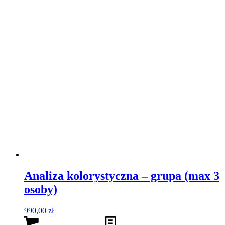
Telefon: +48 608 320 390
Email: kontakt@dgimage.pl
Polityka prywatności
Regulamin
Najnowsze posty
Masz dość chaosu w szafie? Te 3 kroki przywrócą Ci radość
z ubierania
Biały t-shirt – jak stylizować ten kultowy basic?
Jeansy – fasony które warto znać ;-)
© Copyright - DG IMAGE
Link to Facebook
Link to Pinterest
Link to Instagram
Link to LinkedIn
Link to Youtube