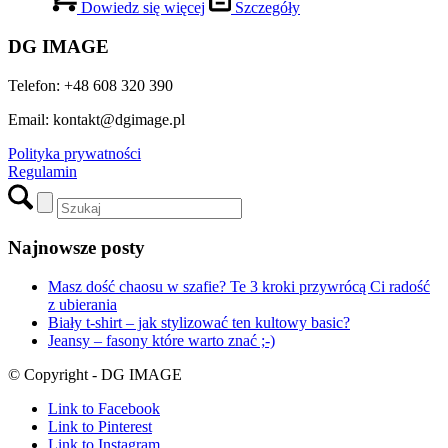
WARSZTATY MAKIJAŻOWE “MAKIJAŻ BEZ TAJEMNIC”
ON-LINE / 2 bilety...
ANALIZA TWARZY on-line
Scroll to top