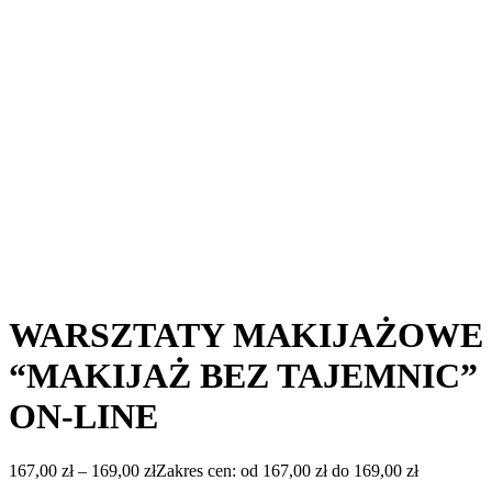
POZNAJ TAJNIKI UDANEGO MAKIJAŻU!
terminy
Wyczyść
ilość WARSZTATY MAKIJAŻOWE "MAKIJAŻ BEZ
TAJEMNIC" ON-LINE
Dodaj do koszyka
SKU:
Brak danych
Kategoria:
USŁUGI
Opis
Opinie (0)
Opis
Odkryj, jaki make-up najlepiej pasuje do Twojej
urody
oraz
jak go wykonać i czego użyć
by był efektowny i trwały
⇒
Będą to
WARSZTATY ON-LINE
podczas których podzielę
się z Tobą swoim warsztatem i trikami, jakie wypracowałam
podczas szkoleń i swojej wieloletniej praktyki jako wizażysta.
⇒ Nauczę Cię sztuki naśladowania naturalnego światłocienia
występującego na Twojej twarzy i już nigdy więcej
nie będziesz