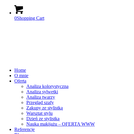
0
Shopping Cart
Home
O mnie
Oferta
Analiza kolorystyczna
Analiza sylwetki
Analiza twarzy
Przegląd szafy
Zakupy ze stylistką
Warsztat stylu
Dzień ze stylistką
Nauka makijażu – OFERTA WWW
Referencje
Blog
Sklep
Kontakt
FAQ