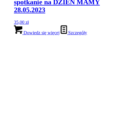
TOŻSAMOŚĆ PROSPERITY –
program rozwojowy on-line
3 900,00
zł
–
4 900,00
zł
Zakres cen: od 3 900,00 zł do 4
900,00 zł
Wybierz opcje
Ten produkt ma wiele wariantów. Opcje
można wybrać na stronie produktu