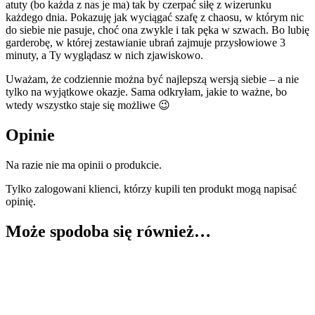
“Stylowa szafa – stylowa Ty” (e-book)
79,00
zł
Dowiedz się więcej
Szczegóły