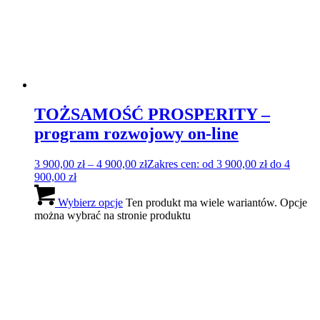
Analiza kolorystyczna – grupa (max 3
osoby)
990,00
zł
Dowiedz się więcej
Szczegóły
DG IMAGE