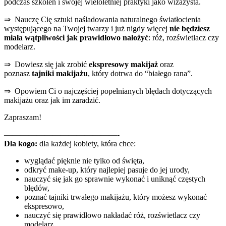
Terminy:
trzy terminy do wyboru
Koszt warsztatu
– 147 zł zamiast standardowej ceny
299 zł
Bilet dla przyjaciółek z 15% rabatem
Masz pytania –
Dorota 608 320 390, mailowo:
kontakt@dgimage.pl
P.S.wszystkie informacje po zakupie dostaniesz na e-mail
Kim jestem?
Nazywam się Dorota Korgul-Gawlikowska i jestem pełną pasji
wizażystką, stylistką wizerunku oraz kolorystką.
Doradzam kobietom, jak mogą się ubierać – tak by było to spójne z
ich kompetencjami, stylem życia i codziennością.
Uczę, jak robić fantastyczne pierwsze wrażenie, eksponując swoje
atuty (bo każda z nas je ma) tak by czerpać siłę z wizerunku
każdego dnia. Pokazuję jak wyciągać szafę z chaosu, w którym nic
do siebie nie pasuje, choć ona zwykle i tak pęka w szwach. Bo lubię
garderobę, w której zestawianie ubrań zajmuje przysłowiowe 3