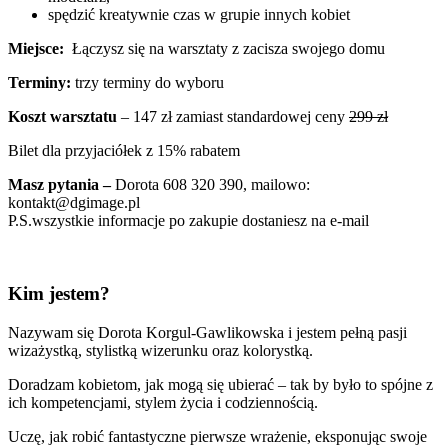
minuty, a Ty wyglądasz w nich zjawiskowo.
Uważam, że codziennie można być najlepszą wersją siebie – a nie
tylko na wyjątkowe okazje. Sama odkryłam, jakie to ważne, bo
wtedy wszystko staje się możliwe 😉
Opinie
Na razie nie ma opinii o produkcie.
Tylko zalogowani klienci, którzy kupili ten produkt mogą napisać
opinię.
Może spodoba się również…