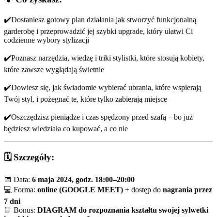
✔️
Dostaniesz gotowy plan działania jak stworzyć funkcjonalną
garderobę i przeprowadzić jej szybki upgrade, który ułatwi Ci
codzienne wybory stylizacji
✔️
Poznasz narzędzia, wiedzę i triki stylistki, które stosują kobiety,
które zawsze wyglądają świetnie
✔️Dowiesz się, jak świadomie wybierać ubrania, które wspierają
Twój styl, i pożegnać te, które tylko zabierają miejsce
✔️
Oszczędzisz pieniądze i czas spędzony przed szafą – bo już
będziesz wiedziała co kupować, a co nie
🗓️ Szczegóły:
📅 Data:
6 maja 2024, godz. 18:00–20:00
💻 Forma:
online (GOOGLE MEET)
+ dostęp do
nagrania przez
7 dni
📘 Bonus:
DIAGRAM do rozpoznania kształtu swojej sylwetki