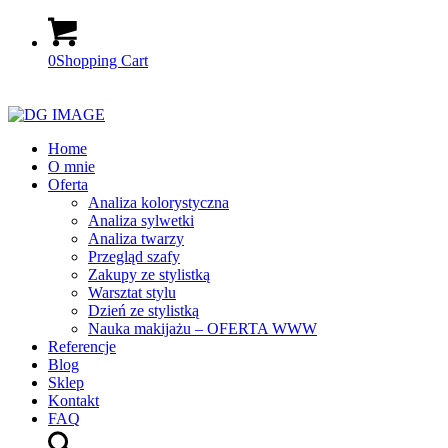
0
Shopping Cart
Home
O mnie
Oferta
Analiza kolorystyczna
Analiza sylwetki
Analiza twarzy
Przegląd szafy
Zakupy ze stylistką
Warsztat stylu
Dzień ze stylistką
Nauka makijażu – OFERTA WWW
Referencje
Blog
Sklep
Kontakt
FAQ