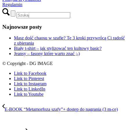
Regulamin
Najnowsze posty
Masz dość chaosu w szafie? Te 3 kroki przywrócą Ci radość
z ubierania
Biały t-shirt – jak stylizować ten kultowy basic?
Jeansy – fasony które warto znać ;-)
© Copyright - DG IMAGE
Link to Facebook
Link to Pinterest
Link to Instagram
Link to LinkedIn
Link to Youtube
E-BOOK “Metamorfoza szafy”+ dostęp do nagrania (3 m-ce)