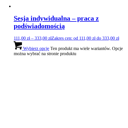
Sesja indywidualna – praca z
podświadomością
111,00
zł
–
333,00
zł
Zakres cen: od 111,00 zł do 333,00 zł
Wybierz opcje
Ten produkt ma wiele wariantów. Opcje
można wybrać na stronie produktu