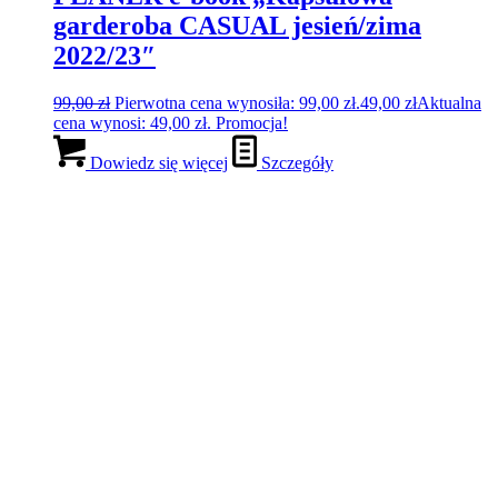
garderoba CASUAL jesień/zima
2022/23″
99,00
zł
Pierwotna cena wynosiła: 99,00 zł.
49,00
zł
Aktualna
cena wynosi: 49,00 zł.
Promocja!
Dowiedz się więcej
Szczegóły