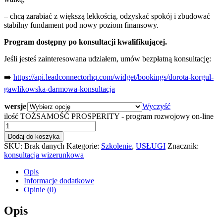
– chcą zarabiać z większą lekkością, odzyskać spokój i zbudować
stabilny fundament pod nowy poziom finansowy.
Program dostępny po konsultacji kwalifikującej.
Jeśli jesteś zainteresowana udziałem, umów bezpłatną konsultację:
➡️
https://api.leadconnectorhq.com/widget/bookings/dorota-korgul-
gawlikowska-darmowa-konsultacja
wersje
Wyczyść
ilość TOŻSAMOŚĆ PROSPERITY - program rozwojowy on-line
Dodaj do koszyka
SKU:
Brak danych
Kategorie:
Szkolenie
,
USŁUGI
Znacznik:
konsultacja wizerunkowa
Opis
Informacje dodatkowe
Opinie (0)
Opis