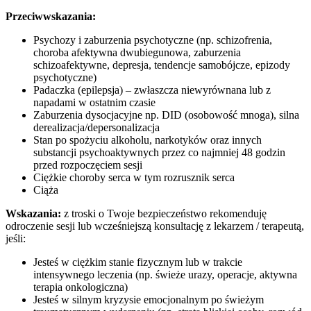
Przeciwwskazania:
Psychozy i zaburzenia psychotyczne (np. schizofrenia,
choroba afektywna dwubiegunowa, zaburzenia
schizoafektywne, depresja, tendencje samobójcze, epizody
psychotyczne)
Padaczka (epilepsja) – zwłaszcza niewyrównana lub z
napadami w ostatnim czasie
Zaburzenia dysocjacyjne np. DID (osobowość mnoga), silna
derealizacja/depersonalizacja
Stan po spożyciu alkoholu, narkotyków oraz innych
substancji psychoaktywnych przez co najmniej 48 godzin
przed rozpoczęciem sesji
Ciężkie choroby serca w tym rozrusznik serca
Ciąża
Wskazania:
z troski o Twoje bezpieczeństwo rekomenduję
odroczenie sesji lub wcześniejszą konsultację z lekarzem / terapeutą,
jeśli:
Jesteś w ciężkim stanie fizycznym lub w trakcie
intensywnego leczenia (np. świeże urazy, operacje, aktywna
terapia onkologiczna)
Jesteś w silnym kryzysie emocjonalnym po świeżym