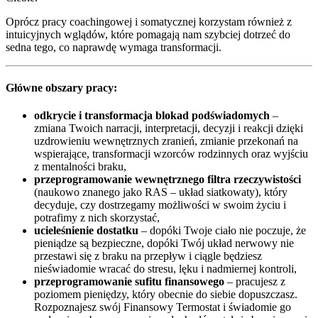
Oprócz pracy coachingowej i somatycznej korzystam również z
intuicyjnych wglądów, które pomagają nam szybciej dotrzeć do
sedna tego, co naprawdę wymaga transformacji.
Główne obszary pracy:
odkrycie i transformacja blokad podświadomych
–
zmiana Twoich narracji, interpretacji, decyzji i reakcji dzięki
uzdrowieniu wewnętrznych zranień, zmianie przekonań na
wspierające, transformacji wzorców rodzinnych oraz wyjściu
z mentalności braku,
przeprogramowanie wewnętrznego filtra rzeczywistości
(naukowo znanego jako RAS – układ siatkowaty), który
decyduje, czy dostrzegamy możliwości w swoim życiu i
potrafimy z nich skorzystać,
ucieleśnienie dostatku
– dopóki Twoje ciało nie poczuje, że
pieniądze są bezpieczne, dopóki Twój układ nerwowy nie
przestawi się z braku na przepływ i ciągle będziesz
nieświadomie wracać do stresu, lęku i nadmiernej kontroli,
przeprogramowanie sufitu finansowego
– pracujesz z
poziomem pieniędzy, który obecnie do siebie dopuszczasz.
Rozpoznajesz swój Finansowy Termostat i świadomie go