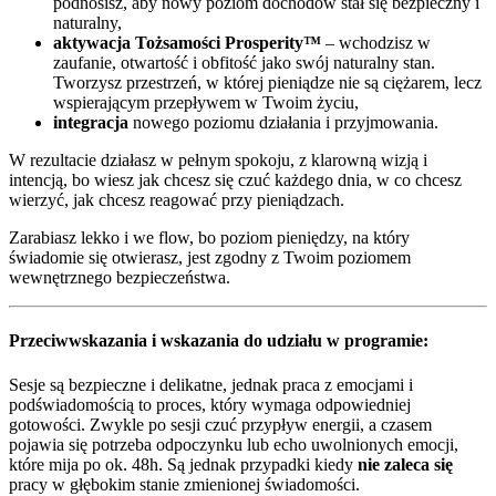
podnosisz, aby nowy poziom dochodów stał się bezpieczny i
naturalny,
aktywacja Tożsamości Prosperity™
– wchodzisz w
zaufanie, otwartość i obfitość jako swój naturalny stan.
Tworzysz przestrzeń, w której pieniądze nie są ciężarem, lecz
wspierającym przepływem w Twoim życiu,
integracja
nowego poziomu działania i przyjmowania.
W rezultacie działasz w pełnym spokoju, z klarowną wizją i
intencją, bo wiesz jak chcesz się czuć każdego dnia, w co chcesz
wierzyć, jak chcesz reagować przy pieniądzach.
Zarabiasz lekko i we flow, bo poziom pieniędzy, na który
świadomie się otwierasz, jest zgodny z Twoim poziomem
wewnętrznego bezpieczeństwa.
Przeciwwskazania i wskazania
do udziału w programie:
Sesje są bezpieczne i delikatne, jednak praca z emocjami i
podświadomością to proces, który wymaga odpowiedniej
gotowości. Zwykle po sesji czuć przypływ energii, a czasem
pojawia się potrzeba odpoczynku lub echo uwolnionych emocji,
które mija po ok. 48h. Są jednak przypadki kiedy
nie zaleca się
pracy w głębokim stanie zmienionej świadomości.