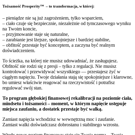
Tożsamość Prosperity™ – to transformacja, w której:
– pieniądze nie są już zagrożeniem, tylko wsparciem,
– ciało czuje się bezpiecznie, niezależnie od tymczasowego wyniku
na Twoim koncie,
– przyjmowanie staje się naturalne,
– zarabianie jest lżejsze, spokojniejsze i bardziej stabilne,
– obfitość przestaje być konceptem, a zaczyna być realnym
doświadczeniem.
To ścieżka, na której nie musisz udowadniać, że zasługujesz.
Obfitość nie rodzi się z presji – tylko z regulacji. Nie musisz
kontrolować i przewidywać wszystkiego — przestajesz żyć w
ciągłym napięciu. Twoje działania stają się spokojniejsze i klarowne,
bo umiesz właściwie reagować na rzeczywistość i potrafisz
regulować swój stan.
To program głębokiej finansowej rekalibracji na poziomie ciała,
mindsetu i tożsamości – moment, w którym napięcie ustępuje
miejsca zaufaniu, a dostatek przestaje być walką.
Zamiast napięcia wchodzisz w wewnętrzną moc i zaufanie.
Zamiast walki doświadczasz dobrostanu i stabilnego wzrostu.
Wtedy nowy poziom finansowy staje się Twoją normą – Twoją