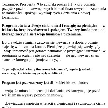
Tożsamość Prosperity™ to autorski proces 1:1, który pomaga
przejść z poziomu wewnętrznych blokad finansowych do zarabiania
w stabilności i spokoju, wynikających z działania z nowej
tożsamości.
Program otwiera Twoje ciało, umysł i energię na pieniądze — z
lekkością, bezpieczeństwem i spokojem. Tworzy fundament, od
którego zaczyna się Twoja finansowa przemiana.
Bo prawdziwa zmiana zaczyna się wewnątrz, a dopiero później
staje się widoczna na koncie. Pieniądze pojawiają się wtedy, gdy
Twoja tożsamość jest gotowa naturalnie je przyciągać i utrzymać. W
programie pracujemy nie nad strategią — ale nad wewnętrznym
stanem z którego podejmujesz decyzje.
To podejście, które łączy finansową świadomość, regulację układu
nerwowego i ucieleśniony przepływ obfitości.
Program jest przeznaczony jest dla kobiet biznesu, które:
– czują, że mimo kompetencji i działania coś zatrzymuje je przed
wejściem na wyższy poziom finansowy,
– doświadczają napięcia w relacji z pieniędzmi i są zmęczone ciągłą
walką,