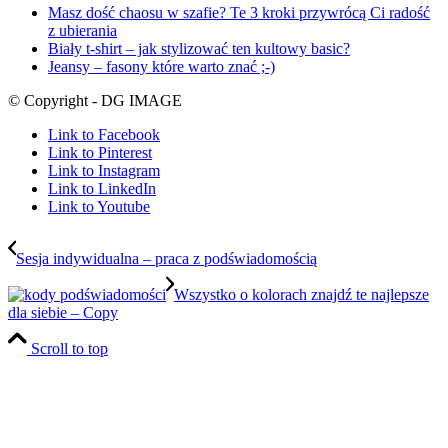
Masz dość chaosu w szafie? Te 3 kroki przywrócą Ci radość
z ubierania
Biały t-shirt – jak stylizować ten kultowy basic?
Jeansy – fasony które warto znać ;-)
© Copyright - DG IMAGE
Link to Facebook
Link to Pinterest
Link to Instagram
Link to LinkedIn
Link to Youtube
Sesja indywidualna – praca z podświadomością
Wszystko o kolorach znajdź te najlepsze
dla siebie – Copy
Scroll to top