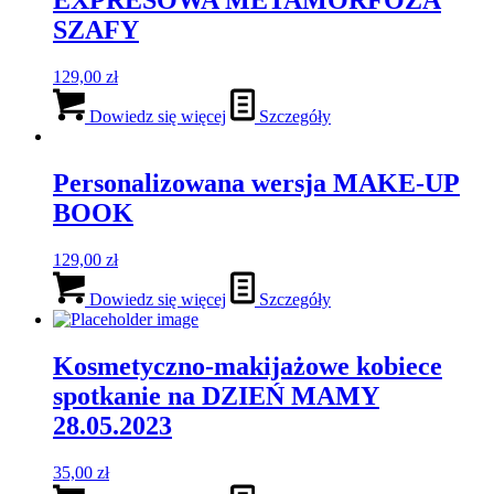
EXPRESOWA METAMORFOZA
SZAFY
129,00
zł
Dowiedz się więcej
Szczegóły
Personalizowana wersja MAKE-UP
BOOK
129,00
zł
Dowiedz się więcej
Szczegóły
Kosmetyczno-makijażowe kobiece
spotkanie na DZIEŃ MAMY
28.05.2023
35,00
zł