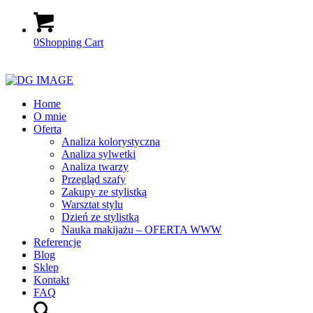
0
Shopping Cart
Home
O mnie
Oferta
Analiza kolorystyczna
Analiza sylwetki
Analiza twarzy
Przegląd szafy
Zakupy ze stylistką
Warsztat stylu
Dzień ze stylistką
Nauka makijażu – OFERTA WWW
Referencje
Blog
Sklep
Kontakt
FAQ