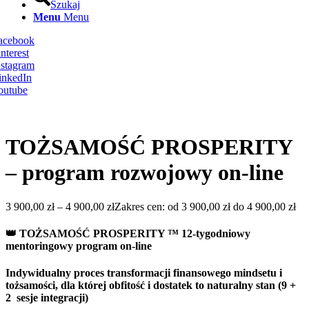
Szukaj
Menu
Menu
Facebook
nterest
nstagram
inkedIn
outube
TOŻSAMOŚĆ PROSPERITY
– program rozwojowy on-line
3 900,00
zł
–
4 900,00
zł
Zakres cen: od 3 900,00 zł do 4 900,00 zł
👑 TOŻSAMOŚĆ PROSPERITY ™ 12-tygodniowy
mentoringowy program on-line
Indywidualny proces transformacji finansowego mindsetu i
tożsamości, dla której obfitość i dostatek to naturalny stan (9 +
2 sesje integracji)