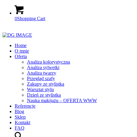
0
Shopping Cart
Home
O mnie
Oferta
Analiza kolorystyczna
Analiza sylwetki
Analiza twarzy
Przegląd szafy
Zakupy ze stylistką
Warsztat stylu
Dzień ze stylistką
Nauka makijażu – OFERTA WWW
Referencje
Blog
Sklep
Kontakt
FAQ