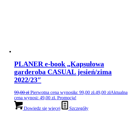
PLANER e-book „Kapsułowa
garderoba CASUAL jesień/zima
2022/23″
99,00
zł
Pierwotna cena wynosiła: 99,00 zł.
49,00
zł
Aktualna
cena wynosi: 49,00 zł.
Promocja!
Dowiedz się więcej
Szczegóły