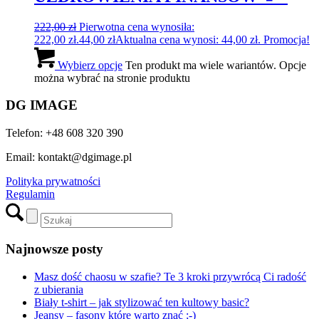
222,00
zł
Pierwotna cena wynosiła:
222,00 zł.
44,00
zł
Aktualna cena wynosi: 44,00 zł.
Promocja!
Wybierz opcje
Ten produkt ma wiele wariantów. Opcje
można wybrać na stronie produktu
DG IMAGE
Telefon: +48 608 320 390
Email: kontakt@dgimage.pl
Polityka prywatności
Regulamin
Najnowsze posty
Masz dość chaosu w szafie? Te 3 kroki przywrócą Ci radość
z ubierania
Biały t-shirt – jak stylizować ten kultowy basic?
Jeansy – fasony które warto znać ;-)