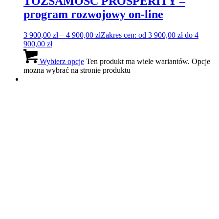
Warsztaty stylu
490,00
zł
Dowiedz się więcej
Szczegóły
DG IMAGE
Telefon: +48 608 320 390
Email: kontakt@dgimage.pl
Polityka prywatności
Regulamin