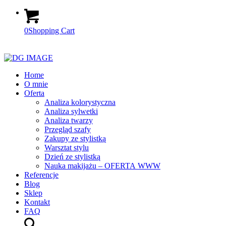
0
Shopping Cart
Home
O mnie
Oferta
Analiza kolorystyczna
Analiza sylwetki
Analiza twarzy
Przegląd szafy
Zakupy ze stylistką
Warsztat stylu
Dzień ze stylistką
Nauka makijażu – OFERTA WWW
Referencje
Blog
Sklep
Kontakt
FAQ