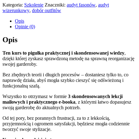
Kategoria:
Szkolenie
Znaczniki:
audyt fasonów
,
audyt
wizerunkowy
,
dobór outfitów
Opis
Opinie (0)
Opis
Ten kurs to pigułka praktycznej i skondensowanej wiedzy
,
dzięki której zyskasz sprawdzoną metodę na sprawną reorganizację
swojej garderoby.
Bez zbędnych teorii i długich procesów – dostaniesz tylko to, co
naprawdę działa, abyś mogła szybko cieszyć się odświeżoną i
funkcjonalną szafą.
Wszystko to otrzymasz w formie
3 skondensowanych lekcji
mailowych i praktycznego e-booka
, z którymi łatwo dopasujesz
swoją garderobę do aktualnych potrzeb.
Od tej pory, bez porannych frustracji, za to z lekkością,
przyjemnością i ogromem satysfakcji, będziesz mogła codziennie
tworzyć swoje stylizacje.