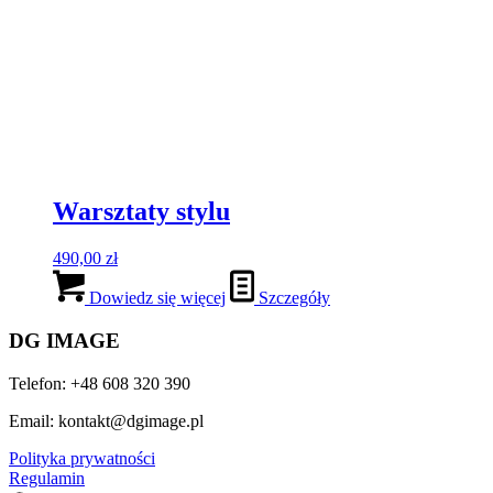
Najnowsze posty
Masz dość chaosu w szafie? Te 3 kroki przywrócą Ci radość
z ubierania
Biały t-shirt – jak stylizować ten kultowy basic?
Jeansy – fasony które warto znać ;-)
© Copyright - DG IMAGE
Link to Facebook
Link to Pinterest
Link to Instagram
Link to LinkedIn
Link to Youtube
ANALIZA TWARZY on-line
EXPRESOWA
METAMORFOZA SZAFY oto