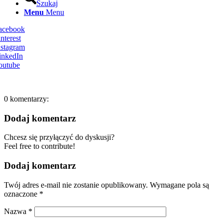
Szukaj
Menu
Menu
Facebook
nterest
nstagram
inkedIn
outube
0
komentarzy:
Dodaj komentarz
Chcesz się przyłączyć do dyskusji?
Feel free to contribute!
Dodaj komentarz
Twój adres e-mail nie zostanie opublikowany.
Wymagane pola są
oznaczone
*
Nazwa
*