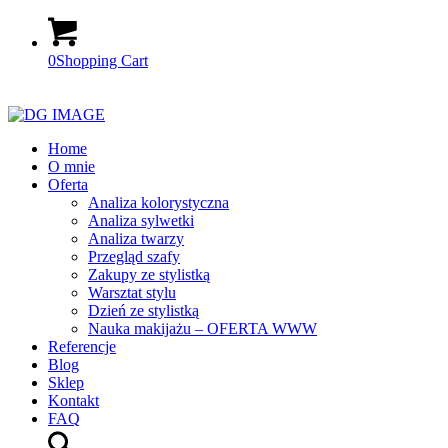
0
Shopping Cart
Home
O mnie
Oferta
Analiza kolorystyczna
Analiza sylwetki
Analiza twarzy
Przegląd szafy
Zakupy ze stylistką
Warsztat stylu
Dzień ze stylistką
Nauka makijażu – OFERTA WWW
Referencje
Blog
Sklep
Kontakt
FAQ