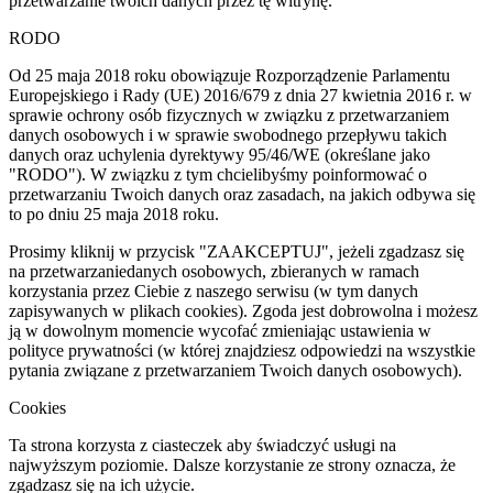
przetwarzanie twoich danych przez tę witrynę.
RODO
Od 25 maja 2018 roku obowiązuje Rozporządzenie Parlamentu
Europejskiego i Rady (UE) 2016/679 z dnia 27 kwietnia 2016 r. w
sprawie ochrony osób fizycznych w związku z przetwarzaniem
danych osobowych i w sprawie swobodnego przepływu takich
danych oraz uchylenia dyrektywy 95/46/WE (określane jako
"RODO"). W związku z tym chcielibyśmy poinformować o
przetwarzaniu Twoich danych oraz zasadach, na jakich odbywa się
to po dniu 25 maja 2018 roku.
Prosimy kliknij w przycisk "ZAAKCEPTUJ", jeżeli zgadzasz się
na przetwarzaniedanych osobowych, zbieranych w ramach
korzystania przez Ciebie z naszego serwisu (w tym danych
zapisywanych w plikach cookies). Zgoda jest dobrowolna i możesz
ją w dowolnym momencie wycofać zmieniając ustawienia w
polityce prywatności (w której znajdziesz odpowiedzi na wszystkie
pytania związane z przetwarzaniem Twoich danych osobowych).
Cookies
Ta strona korzysta z ciasteczek aby świadczyć usługi na
najwyższym poziomie. Dalsze korzystanie ze strony oznacza, że
zgadzasz się na ich użycie.