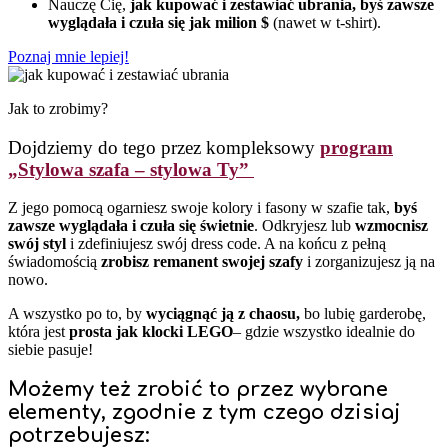
Nauczę Cię,
jak kupować i zestawiać ubrania, byś zawsze
wyglądała i czuła się jak milion $
(nawet w t-shirt).
Poznaj mnie lepiej!
Jak to zrobimy?
Dojdziemy do tego przez kompleksowy
program
„Stylowa szafa – stylowa Ty”
Z jego pomocą ogarniesz swoje kolory i fasony w szafie tak,
byś
zawsze wyglądała i czuła się świetnie
. Odkryjesz lub
wzmocnisz
swój styl
i zdefiniujesz swój dress code. A na końcu z pełną
świadomością
zrobisz remanent swojej szafy
i zorganizujesz ją na
nowo.
A wszystko po to, by
wyciągnąć ją z chaosu,
bo lubię garderobę,
która jest
prosta jak klocki LEGO
– gdzie wszystko idealnie do
siebie pasuje!
Możemy też zrobić to przez wybrane
elementy, zgodnie z tym czego dzisiaj
potrzebujesz: