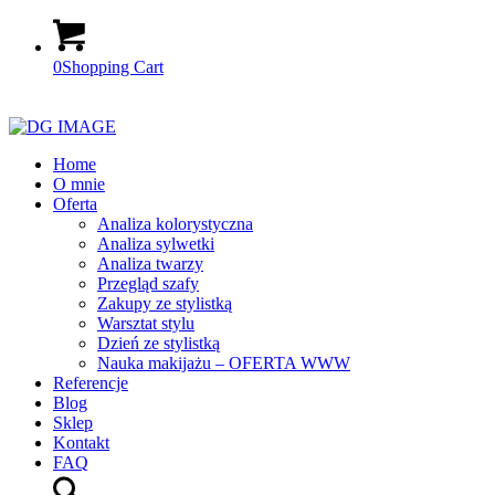
0
Shopping Cart
Home
O mnie
Oferta
Analiza kolorystyczna
Analiza sylwetki
Analiza twarzy
Przegląd szafy
Zakupy ze stylistką
Warsztat stylu
Dzień ze stylistką
Nauka makijażu – OFERTA WWW
Referencje
Blog
Sklep
Kontakt
FAQ