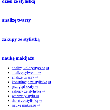
dzień ze stylistką
analizę twarzy
zakupy ze stylistką
naukę makijażu
analizę kolorystyczną ⇒
analizę sylwetki ⇒
analizę twarzy ⇒
konsultację ze stylistką ⇒
przegląd szafy ⇒
zakupy ze stylistką ⇒
warsztaty stylu ⇒
dzień ze stylistką ⇒
naukę makijażu ⇒