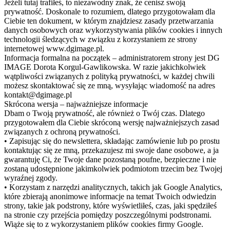
Jeżeli tutaj trafiłeś, to niezawodny znak, że cenisz swoją
prywatność. Doskonale to rozumiem, dlatego przygotowałam dla
Ciebie ten dokument, w którym znajdziesz zasady przetwarzania
danych osobowych oraz wykorzystywania plików cookies i innych
technologii śledzących w związku z korzystaniem ze strony
internetowej www.dgimage.pl.
Informacja formalna na początek – administratorem strony jest DG
IMAGE Dorota Korgul-Gawlikowska. W razie jakichkolwiek
wątpliwości związanych z polityką prywatności, w każdej chwili
możesz skontaktować się ze mną, wysyłając wiadomość na adres
kontakt@dgimage.pl
Skrócona wersja – najważniejsze informacje
Dbam o Twoją prywatność, ale również o Twój czas. Dlatego
przygotowałem dla Ciebie skróconą wersję najważniejszych zasad
związanych z ochroną prywatności.
• Zapisując się do newslettera, składając zamówienie lub po prostu
kontaktując się ze mną, przekazujesz mi swoje dane osobowe, a ja
gwarantuję Ci, że Twoje dane pozostaną poufne, bezpieczne i nie
zostaną udostępnione jakimkolwiek podmiotom trzecim bez Twojej
wyraźnej zgody.
• Korzystam z narzędzi analitycznych, takich jak Google Analytics,
które zbierają anonimowe informacje na temat Twoich odwiedzin
strony, takie jak podstrony, które wyświetliłeś, czas, jaki spędziłeś
na stronie czy przejścia pomiędzy poszczególnymi podstronami.
Wiąże się to z wykorzystaniem plików cookies firmy Google.