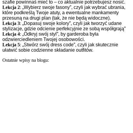
szafie powinnaś mieć to – co aktualnie potrzebujesz nosić.
Lekcja 2
:
„Wybierz swoje fasony”, czyli jak wybrać ubrania,
które podkreślą Twoje atuty, a ewentualne mankamenty
przesuną na drugi plan (tak, że nie będą widoczne).
Lekcja 3
:
„Dopasuj swoje kolory”, czyli jak tworzyć udane
stylizacje, gdzie odcienie perfekcyjnie ze sobą współgrają”
Lekcja 4
:
„Odkryj swój styl”, by garderoba była
odzwierciedleniem Twojej osobowości.
Lekcja 5
:
„Stwórz swój dress code”, czyli jak skutecznie
ułatwić sobie codzienne składanie outfitów.
Ostatnie wpisy na blogu: