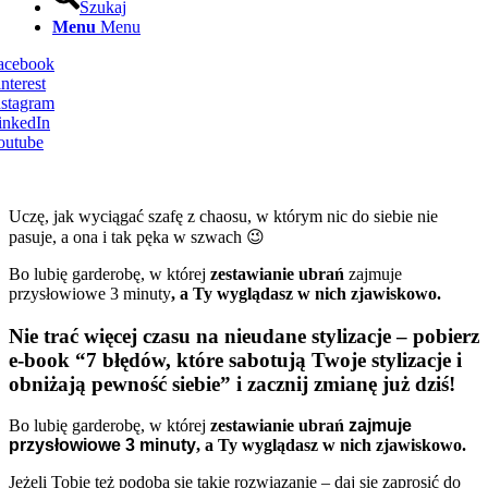
Szukaj
Menu
Menu
Facebook
nterest
nstagram
inkedIn
outube
Uczę, jak wyciągać szafę z chaosu, w którym nic do siebie nie
pasuje, a ona i tak pęka w szwach 😉
Bo lubię garderobę, w której
zestawianie ubrań
zajmuje
przysłowiowe 3 minuty
, a Ty wyglądasz w nich zjawiskowo.
Nie trać więcej czasu na nieudane stylizacje – pobierz
e-book “7 błędów, które sabotują Twoje stylizacje i
obniżają pewność siebie” i zacznij zmianę już dziś!
Bo lubię garderobę, w której
zestawianie ubrań
zajmuje
przysłowiowe 3 minuty
, a Ty wyglądasz w nich zjawiskowo.
Jeżeli Tobie też podoba się takie rozwiązanie – daj się zaprosić do