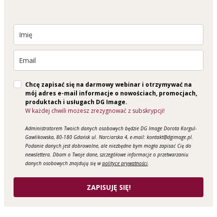
Chcę zapisać się na darmowy webinar i otrzymywać na
mój adres e-mail informacje o nowościach, promocjach,
produktach i usługach DG Image.
W każdej chwili możesz zrezygnować z subskrypcji!
Administratorem Twoich danych osobowych będzie DG Image Dorota Korgul-
Gawlikowska, 80-180 Gdańsk ul. Narciarska 4, e-mail: kontakt@dgimage.pl.
Podanie danych jest dobrowolne, ale niezbędne bym mogła zapisać Cię do
newslettera. Dbam o Twoje dane, szczegółowe informacje o przetwarzaniu
danych osobowych znajdują się w
polityce prywatności
.
ZAPISUJĘ SIĘ!