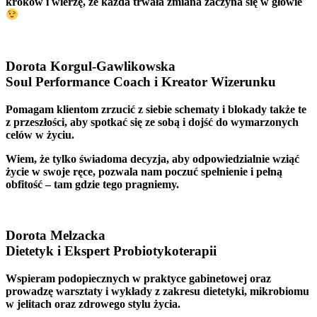
kroków i wierzę, że każda trwała zmiana zaczyna się w głowie
Dorota Korgul-Gawlikowska
Soul Performance Coach i Kreator Wizerunku
Pomagam klientom zrzucić z siebie schematy i blokady także te
z przeszłości, aby spotkać się ze sobą i dojść do wymarzonych
celów w życiu.
Wiem, że tylko świadoma decyzja, aby odpowiedzialnie wziąć
życie w swoje ręce, pozwala nam poczuć spełnienie i pełną
obfitość – tam gdzie tego pragniemy.
Dorota Melzacka
Dietetyk i Ekspert Probiotykoterapii
Wspieram podopiecznych w praktyce gabinetowej oraz
prowadzę warsztaty i wykłady z zakresu dietetyki, mikrobiomu
w jelitach oraz zdrowego stylu życia.