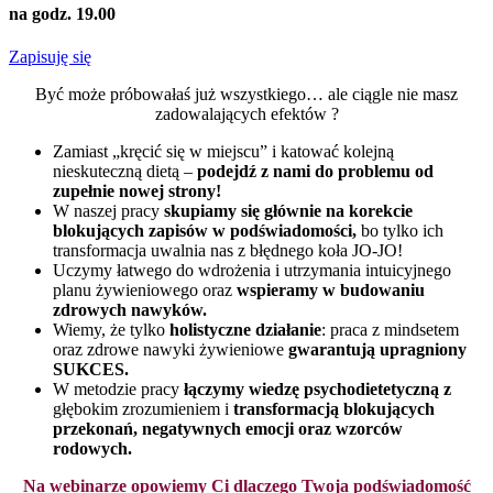
na godz. 19.00
Zapisuję się
Być może próbowałaś już wszystkiego… ale ciągle nie masz
zadowalających efektów ?
Zamiast „kręcić się w miejscu” i katować kolejną
nieskuteczną dietą –
podejdź z nami do problemu od
zupełnie nowej strony!
W naszej pracy
skupiamy się głównie na korekcie
blokujących zapisów w podświadomości,
bo tylko ich
transformacja uwalnia nas z błędnego koła JO-JO!
Uczymy łatwego do wdrożenia i utrzymania intuicyjnego
planu żywieniowego oraz
wspieramy w budowaniu
zdrowych nawyków.
Wiemy, że tylko
holistyczne działanie
: praca z mindsetem
oraz zdrowe nawyki żywieniowe
gwarantują upragniony
SUKCES.
W metodzie pracy
łączymy wiedzę psychodietetyczną z
głębokim zrozumieniem i
transformacją blokujących
przekonań, negatywnych emocji oraz wzorców
rodowych.
Na webinarze opowiemy Ci dlaczego
Twoja podświadomość